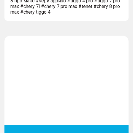
8 про макс #чери арризо #tiggo 4 pro #tiggo 7 pro
max #chery 7l #chery 7 pro max #tenet #chery 8 pro
max #chery tiggo 4