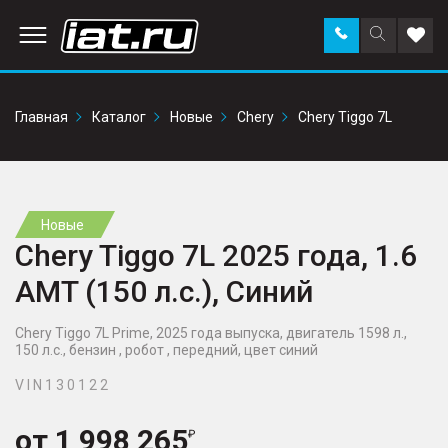
Заказать
Поиск
Доба
звонок
по
в
сайту
избр
Главная
Каталог
Новые
Chery
Chery Tiggo 7L
Новые
Chery Tiggo 7L 2025 года, 1.6
AMT (150 л.с.), Синий
Chery Tiggo 7L Prime, 2025 года выпуска, двигатель 1598 л.,
150 л.с., бензин , робот , передний, цвет синий
V I N 1 3 0 1 2 2
от
1 998 265