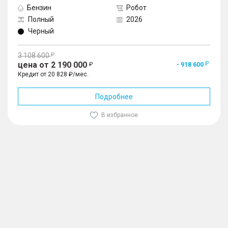
Бензин
Робот
Полный
2026
Черный
3 108 600
цена от 2 190 000
- 918 600
Кредит от 20 828 ₽/мес.
Подробнее
В избранное
1
/
10