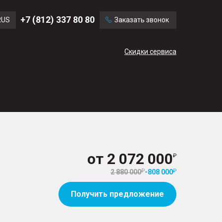
Ford
Land Rover
+7 (812) 337 80 80
RUS
Заказать звонок
Chevrolet
Cadillac
ENG
Скидки сервиса
CN
от
2 072 000
2 880 000
-
808 000
Получить предложение