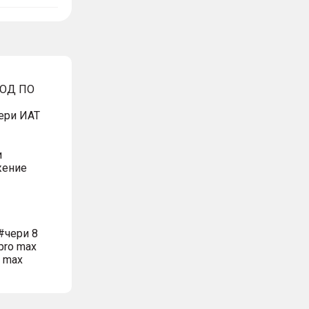
ВОД ПО
ери ИАТ
и
жение
#чери 8
pro max
o max