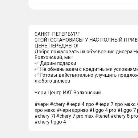
тултип
САНКТ-ПЕТЕРБУРГ
СТОЙ! ОСТАНОВИСЬ! У НАС ПОЛНЫЙ ПРИ
ЦЕНЕ ПЕРЕДНЕГО!
Добро пожаловать на объявление дилера Ч
Волхонский, мы:
✅ Дарим подарки
✅ Не обманываем с кредитными условиям
✅ Готовы действительно улучшить предло
любого дилера
Чери Центр ИАТ Волхонский
#чери #chery #чери 4 про #чери 7 про макс 
про макс #чери арризо #tiggo 4 pro #tiggo 7 
#chery 7l #chery 7 pro max #tenet #chery 8 pr
#chery tiggo 4