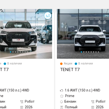
T7
и
В наличии
Акции
В наличии
T T7
TENET T7
 AMT (150 л.с.) 4WD
1.6 AMT (150 л.с.) 4WD
me
Prime
зин
Робот
Бензин
Робот
лный
2026
Полный
2026