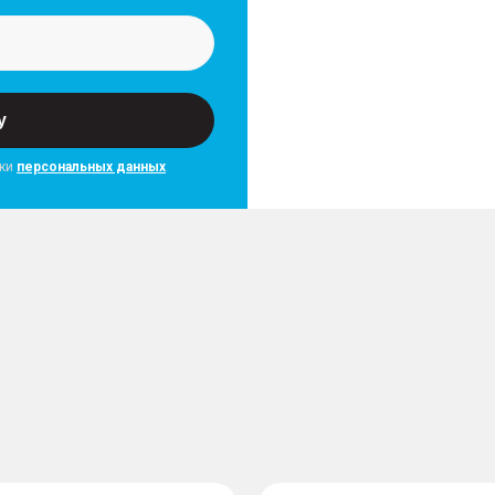
у
тки
персональных данных