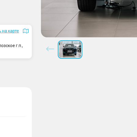
 на карте
зское г.п.,