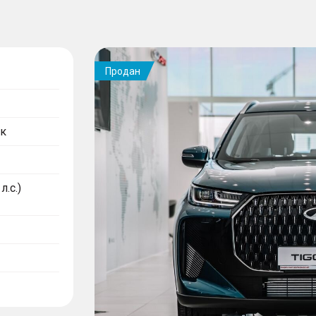
Продан
к
л.с.)