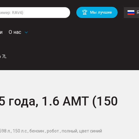
lkswagen
Mitsubishi
BMW
🏆
Мы лучшие
di
Mercedes Benz
Volvo
troen
Mini
и
О нас
o 7L
5 года, 1.6 AMT (150
8 л., 150 л.с., бензин , робот , полный, цвет синий