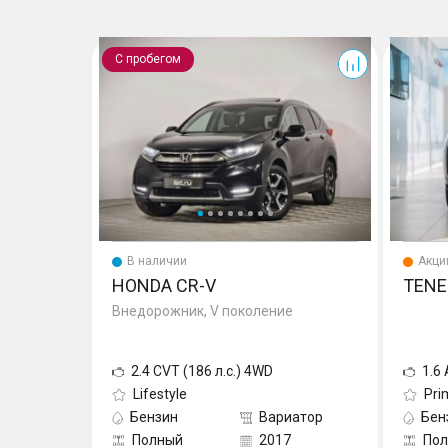
CR-V
T7
С пробегом
В наличии
Акци
HONDA CR-V
TENE
Внедорожник, V поколение
2.4 CVT (186 л.с.) 4WD
1.6
Lifestyle
Pri
Бензин
Вариатор
Бен
Полный
2017
По