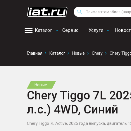
Мотоциклы
Vo
Снегоходы
Поиск
Au
Квадроциклы
Ci
Каталог
Сервис
Услуги
Новост
Онлайн запись на
Главная
Каталог
Новые
Chery
Chery Tigg
сервис
Новые
Chery Tiggo 7L 202
л.с.) 4WD, Синий
Chery Tiggo 7L Active, 2025 года выпуска, двигатель 159