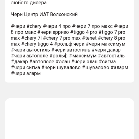
любого дилера
Чери Центр ИАТ Волхонский
#чери #chery #чери 4 про #чери 7 про макс #чери
8 про макс #чери арризо #tiggo 4 pro #tiggo 7 pro
max #chery 7l #chery 7 pro max #tenet #chery 8 pro
max #chery tiggo 4 #рольф чери #чери максимум
#чери автостиль #чери автостиль #чери дакар
#чери автополе #рольф #максимум #автостиль
#дакар #автополе #элан #чери элан #сигма
#чери сигма #чери шувалово #шувалово #аларм
#чери аларм