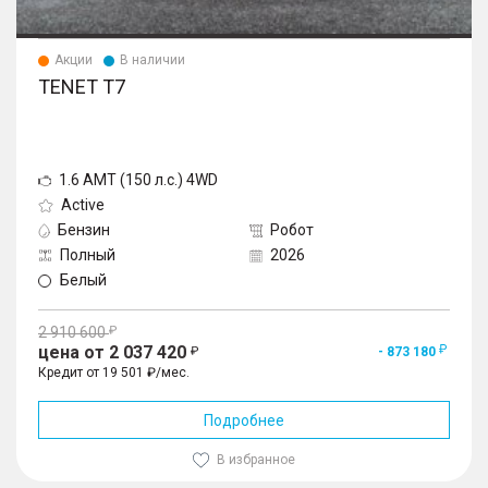
Акции
В наличии
TENET T7
1.6 AMT (150 л.с.) 4WD
Active
Бензин
Робот
Полный
2026
Белый
2 910 600
цена от 2 037 420
- 873 180
Кредит от 19 501 ₽/мес.
Подробнее
В избранное
1
/
10