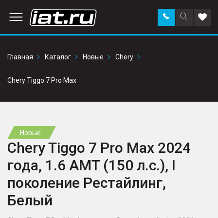
Заказать
Поиск
Доба
звонок
по
в
сайту
избр
Главная
Каталог
Новые
Chery
Chery Tiggo 7 Pro Max
Новые
Chery Tiggo 7 Pro Max 2024
года, 1.6 AMT (150 л.с.), I
поколение Рестайлинг,
Белый