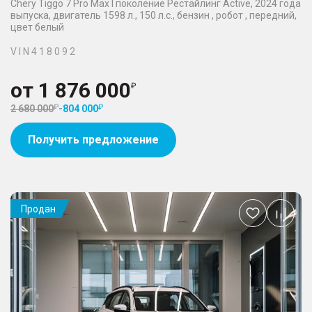
Chery Tiggo 7 Pro Max I поколение Рестайлинг Active, 2024 года
выпуска, двигатель 1598 л., 150 л.с., бензин , робот , передний,
цвет белый
V I N 4 1 8 0 9 2
от
1 876 000
2 680 000
-
804 000
Получить предложение
Продан
Добавить
в
избранное