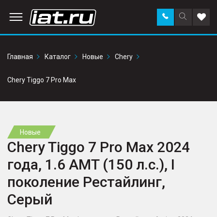
Заказать
Поиск
Доба
звонок
по
в
сайту
избр
Главная
Каталог
Новые
Chery
Chery Tiggo 7 Pro Max
Новые
Chery Tiggo 7 Pro Max 2024
года, 1.6 AMT (150 л.с.), I
поколение Рестайлинг,
Серый