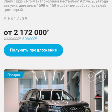
Chery Tiggo 7 Pro Max I поколение Рестайлинг Active, 2024 года
выпуска, двигатель 1598 л., 150 л.с., бензин , робот , передний,
цвет серый
V I N 6 1 7 5 8 9
от
2 172 000
2 680 000
-
508 000
Получить предложение
Продан
Добавить
в
избранное