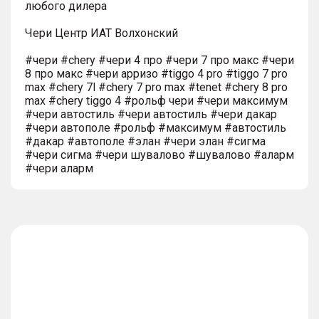
любого дилера
Чери Центр ИАТ Волхонский
#чери #chery #чери 4 про #чери 7 про макс #чери
8 про макс #чери арризо #tiggo 4 pro #tiggo 7 pro
max #chery 7l #chery 7 pro max #tenet #chery 8 pro
max #chery tiggo 4 #рольф чери #чери максимум
#чери автостиль #чери автостиль #чери дакар
#чери автополе #рольф #максимум #автостиль
#дакар #автополе #элан #чери элан #сигма
#чери сигма #чери шувалово #шувалово #аларм
#чери аларм