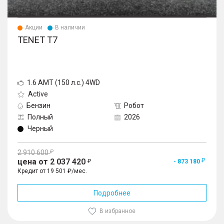
Акции
В наличии
TENET T7
1.6 AMT (150 л.с.) 4WD
Active
Бензин
Робот
Полный
2026
Черный
2 910 600
цена от 2 037 420
- 873 180
Кредит от 19 501 ₽/мес.
Подробнее
В избранное
1
/
10