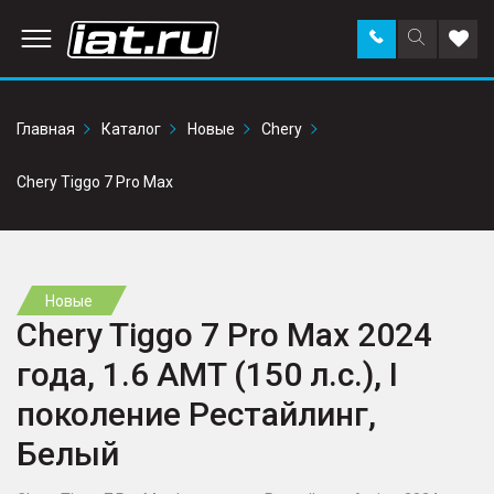
Заказать
Поиск
Доба
звонок
по
в
сайту
избр
Главная
Каталог
Новые
Chery
Chery Tiggo 7 Pro Max
Новые
Chery Tiggo 7 Pro Max 2024
года, 1.6 AMT (150 л.с.), I
поколение Рестайлинг,
Белый