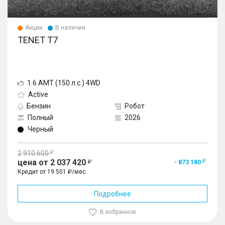
Акции
В наличии
TENET T7
1.6 AMT (150 л.с.) 4WD
Active
Бензин
Робот
Полный
2026
Черный
2 910 600
цена от 2 037 420
- 873 180
Кредит от 19 501 ₽/мес.
Подробнее
В избранное
1
/
10