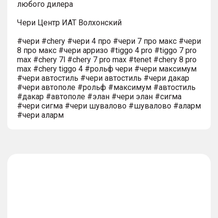
любого дилера
Чери Центр ИАТ Волхонский
#чери #chery #чери 4 про #чери 7 про макс #чери
8 про макс #чери арризо #tiggo 4 pro #tiggo 7 pro
max #chery 7l #chery 7 pro max #tenet #chery 8 pro
max #chery tiggo 4 #рольф чери #чери максимум
#чери автостиль #чери автостиль #чери дакар
#чери автополе #рольф #максимум #автостиль
#дакар #автополе #элан #чери элан #сигма
#чери сигма #чери шувалово #шувалово #аларм
#чери аларм