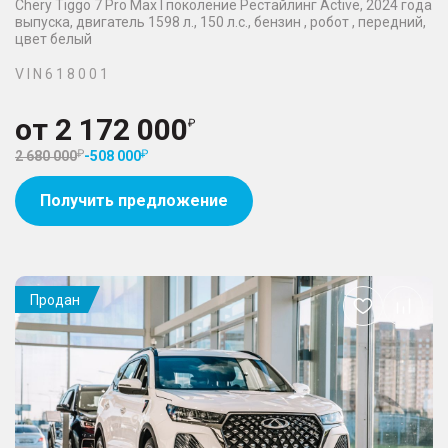
Chery Tiggo 7 Pro Max I поколение Рестайлинг Active, 2024 года
выпуска, двигатель 1598 л., 150 л.с., бензин , робот , передний,
цвет белый
V I N 6 1 8 0 0 1
от
2 172 000
2 680 000
-
508 000
Получить предложение
Продан
Добавить
в
избранное