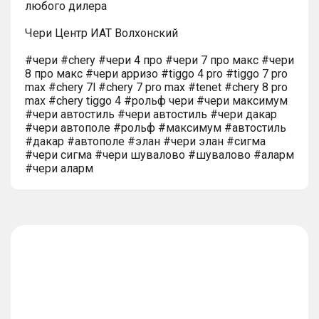
любого дилера
Чери Центр ИАТ Волхонский
#чери #chery #чери 4 про #чери 7 про макс #чери
8 про макс #чери арризо #tiggo 4 pro #tiggo 7 pro
max #chery 7l #chery 7 pro max #tenet #chery 8 pro
max #chery tiggo 4 #рольф чери #чери максимум
#чери автостиль #чери автостиль #чери дакар
#чери автополе #рольф #максимум #автостиль
#дакар #автополе #элан #чери элан #сигма
#чери сигма #чери шувалово #шувалово #аларм
#чери аларм