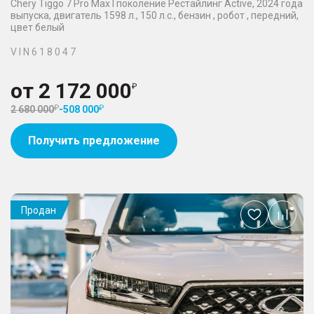
Chery Tiggo 7 Pro Max I поколение Рестайлинг Active, 2024 года
выпуска, двигатель 1598 л., 150 л.с., бензин , робот , передний,
цвет белый
V I N 6 1 8 0 4 7
от
2 172 000
2 680 000
-
508 000
Получить предложение
Продан
Добавить
в
избранное