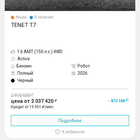
Акции
В наличии
TENET T7
1.6 AMT (150 л.с.) 4WD
Active
Бензин
Робот
Полный
2026
Черный
2 910 600
цена от 2 037 420
- 873 180
Кредит от 19 501 ₽/мес.
Подробнее
В избранное
1
/
10