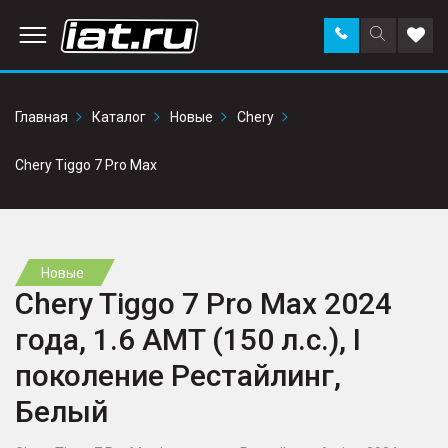
Заказать
Поиск
Доба
звонок
по
в
сайту
избр
Главная
Каталог
Новые
Chery
Chery Tiggo 7 Pro Max
Новые
Chery Tiggo 7 Pro Max 2024
года, 1.6 AMT (150 л.с.), I
поколение Рестайлинг,
Белый