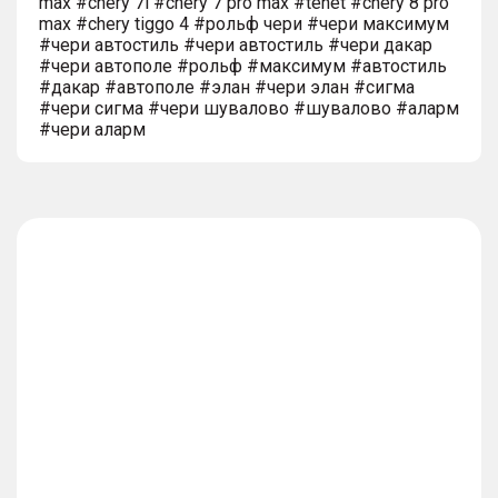
max #chery 7l #chery 7 pro max #tenet #chery 8 pro
max #chery tiggo 4 #рольф чери #чери максимум
#чери автостиль #чери автостиль #чери дакар
#чери автополе #рольф #максимум #автостиль
#дакар #автополе #элан #чери элан #сигма
#чери сигма #чери шувалово #шувалово #аларм
#чери аларм