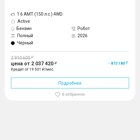
1.6 AMT (150 л.с.) 4WD
Active
Бензин
Робот
Полный
2026
Черный
2 910 600
цена от 2 037 420
- 873 180
Кредит от 19 501 ₽/мес.
Подробнее
В избранное
1
/
10