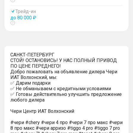
Показать
тултип
Трейд-ин
до 80 000 ₽
Показать
тултип
САНКТ-ПЕТЕРБУРГ
СТОЙ! ОСТАНОВИСЬ! У НАС ПОЛНЫЙ ПРИВОД
ПО ЦЕНЕ ПЕРЕДНЕГО!
Добро пожаловать на объявление дилера Чери
ИАТ Волхонский, мы:
✅ Дарим подарки
✅ Не обманываем с кредитными условиями
✅ Готовы действительно улучшить предложение
любого дилера
Чери Центр ИАТ Волхонский
#чери #chery #чери 4 про #чери 7 про макс #чери
8 про макс #чери арризо #tiggo 4 pro #tiggo 7 pro