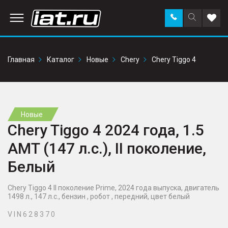
Заказать
Поиск
Доба
звонок
по
в
сайту
избр
Главная
Каталог
Новые
Chery
Chery Tiggo 4
Новые
Chery Tiggo 4 2024 года, 1.5
AMT (147 л.с.), II поколение,
Белый
Chery Tiggo 4 II поколение Prime, 2024 года выпуска, двигатель
1498 л., 147 л.с., бензин , робот , передний, цвет белый
V I N 6 2 8 3 7 0