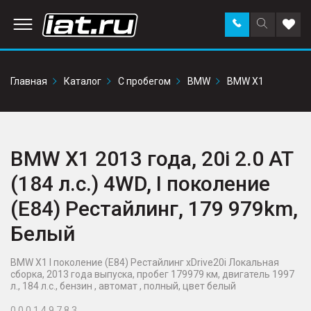
Заказать
Поиск
Доба
звонок
по
в
сайту
избр
Главная
Каталог
С пробегом
BMW
BMW X1
BMW X1 2013 года, 20i 2.0 AT
(184 л.с.) 4WD, I поколение
(E84) Рестайлинг, 179 979km,
Белый
BMW X1 I поколение (E84) Рестайлинг xDrive20i Локальная
сборка, 2013 года выпуска, пробег 179979 км, двигатель 1997
л., 184 л.с., бензин , автомат , полный, цвет белый
0 0 0 1 4 9 7 8 3