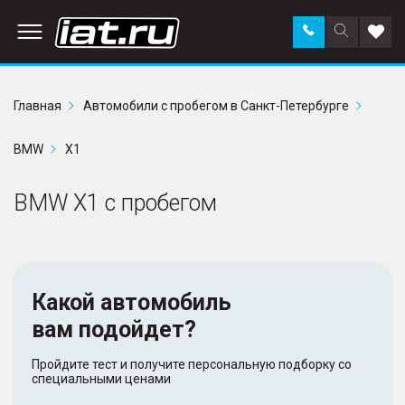
Заказать
Поиск
Доба
звонок
по
в
сайту
избр
Главная
Автомобили с пробегом в Санкт-Петербурге
BMW
X1
BMW X1 с пробегом
Какой автомобиль
вам подойдет?
Пройдите тест и получите персональную подборку со
специальными ценами