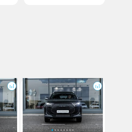
T7
T7