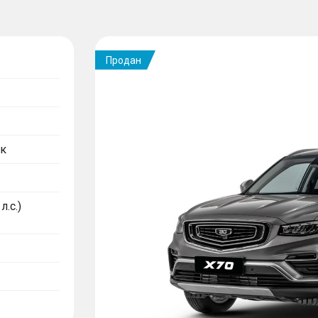
Продан
к
л.с.)