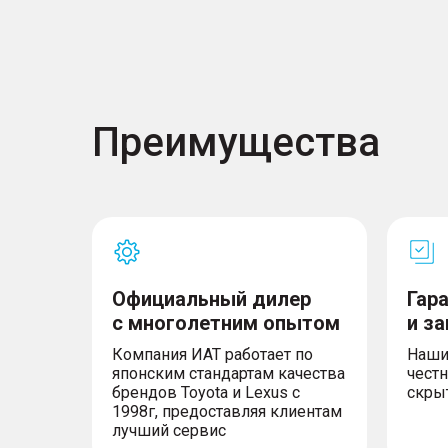
– Фронтальные и боковые подушки безопас
переднего пассажира
– Противоугонная сигнализация, иммобила
– Система информирования об усталости во
– Крепления для детских кресел стандарта 
сидений
– Механизм блокировки открывания задни
Преимущества
изнутри «Детский замок»
– Система вызова экстренных оперативны
Официальный дилер
Гар
с многолетним опытом
и з
Компания ИАТ работает по
Наши
японским стандартам качества
честн
брендов Toyota и Lexus с
скры
1998г, предоставляя клиентам
лучший сервис