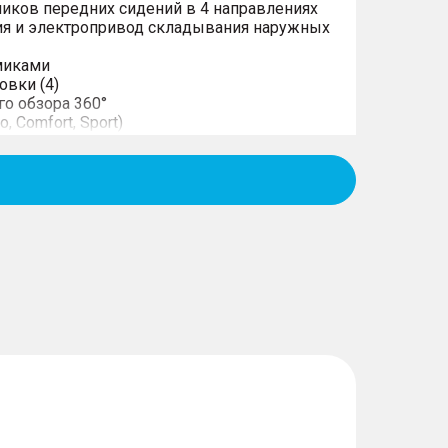
иков передних сидений в 4 направлениях
ия и электропривод складывания наружных
миками
овки (4)
го обзора 360°
 Comfort, Sport)
вого управления (EPS)
нтроль
ателя лобового стекла и зоны покоя
адних сидений
о ряда с возможностью регулировки угла
 соотношении 60:40
ремней безопасности по высоте
его вида с электрорегулировкой и
ики передних и задних дверей с функцией
нель диагональю 7"
 с сенсорным экраном 12,3" с Bluetooth
экрана смартфона на экране мультимедиa
, 2 сзади)