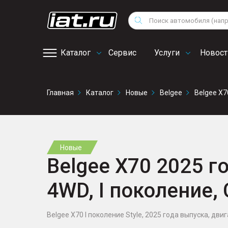
Мотоциклы
Vo
Снегоходы
Поиск
Au
Квадроциклы
Ci
Каталог
Сервис
Услуги
Новост
Онлайн запись на
Главная
Каталог
Новые
Belgee
Belgee X7
сервис
Новые
Belgee X70 2025 го
4WD, I поколение,
Belgee X70 I поколение Style, 2025 года выпуска, двига