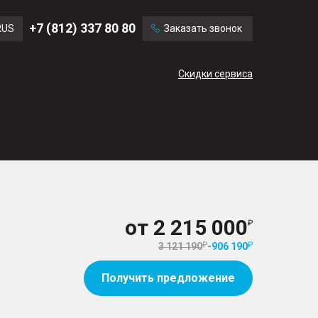
Ford
Land Rover
+7 (812) 337 80 80
RUS
Заказать звонок
Mercedes Benz
Cadillac
ENG
Скидки сервиса
CN
от
2 215 000
3 121 190
-
906 190
Получить предложение