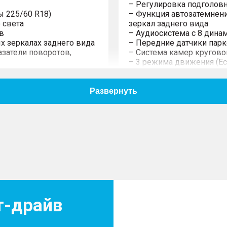
– Регулировка подголовн
ы 225/60 R18)
– Функция автозатемнен
 света
зеркал заднего вида
в
– Аудиосистема с 8 дина
х зеркалах заднего вида
– Передние датчики парк
затели поворотов,
– Система камер кругово
– 3 режима движения (Eco,
– Электроусилитель руле
– Двухзонный климат-ко
– Обогрев форсунок омыв
стеклоочистителей
– Подогрев передних и з
– Спинки сидений второг
наклона и складывания в
– Регулировка передних 
а пороги дверей
– Наружные зеркала задн
ей автоматического
подогревом
– Электростеклоподъемн
таканниками скрытого
защиты от защемления
– Цифровая приборная па
кожаной отделкой
– Мультимедийная система
т-драйв
ей экокожей
– Функция дублирования 
 под "карбон" на
через USB
– Разъёмы USB (2 спереди