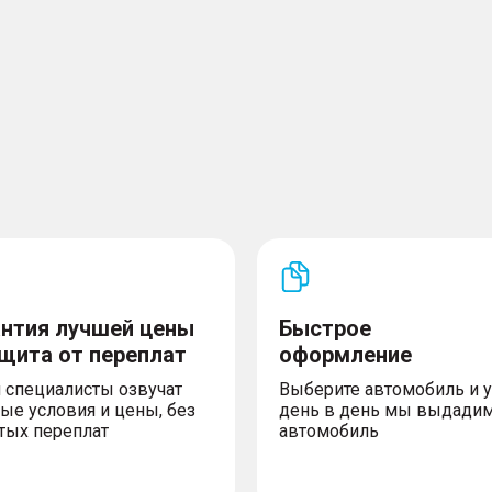
ности водителя и
йзер
дителя
ISOFIX на втором ряду
х боковых дверей
х служб ЭРА-ГЛОНАСС
антия лучшей цены
Быстрое
ащита от переплат
оформление
 специалисты озвучат
Выберите автомобиль и 
ые условия и цены, без
день в день мы выдади
тых переплат
автомобиль