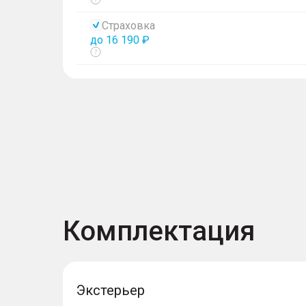
Показать
тултип
Страховка
до 16 190 ₽
Показать
тултип
Комплектация
Экстерьер