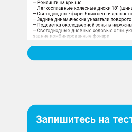
– Рейлинги на крыше
– Легкосплавные колесные диски 18" (шин
– Светодиодные фары ближнего и дальнего
– Задние динамические указатели поворото
– Подсветка околодверной зоны в наружны
– Светодиодные дневные ходовые огни, ука
задние комбинированные фонари
– Компактное запасное колесо
Интерьер
– Отделка передних стоек тканью
– Декоративные металлические накладки н
– Салонное зеркало заднего вида с функци
затемнения
– Задний центральный подлокотник с подс
типа
– Многофункциональное рулевое колесо с 
Запишитесь на тес
– Отделка панелей передних и задних двер
– Сиденья с отделкой экокожей и вставками
передних сиденьях