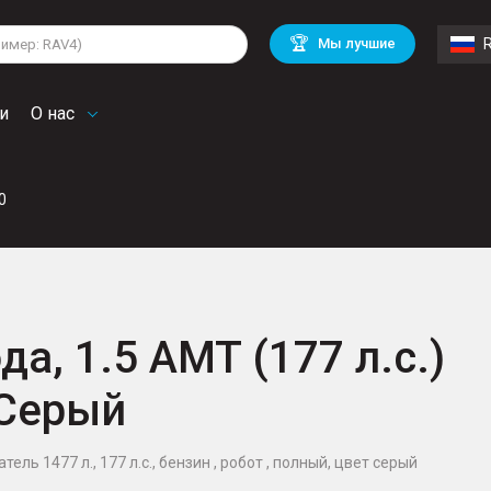
lkswagen
Mitsubishi
BMW
🏆
Мы лучшие
di
Chevrolet
Volvo
troen
Mini
и
О нас
0
да, 1.5 AMT (177 л.с.)
 Серый
тель 1477 л., 177 л.с., бензин , робот , полный, цвет серый