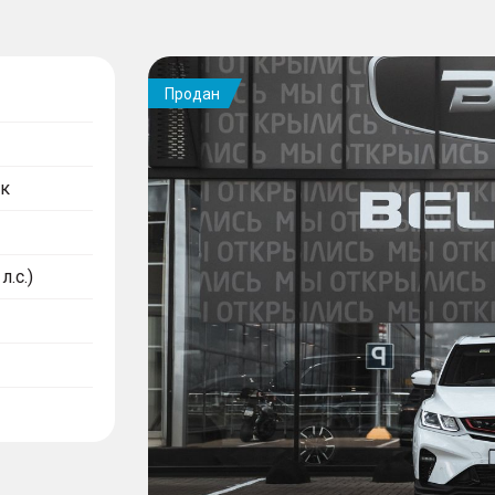
Продан
к
л.с.)