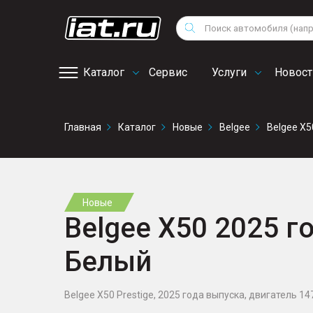
Мотоциклы
Vo
Снегоходы
Поиск
Au
Квадроциклы
Ci
Каталог
Сервис
Услуги
Новост
Онлайн запись на
Главная
Каталог
Новые
Belgee
Belgee X5
сервис
Новые
Belgee X50 2025 го
Белый
Belgee X50 Prestige, 2025 года выпуска, двигатель 1477