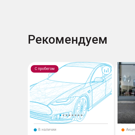
Рекомендуем
RAV4
T7
С пробегом
В наличии
Акци