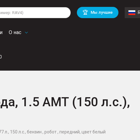
lkswagen
Mitsubishi
BMW
🏆
Мы лучшие
di
Chevrolet
Mercedes Benz
troen
Mini
и
О нас
0
да, 1.5 AMT (150 л.с.),
 л., 150 л.с., бензин , робот , передний, цвет белый