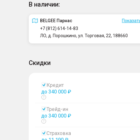
В наличии:
BELGEE Парнас
Показать
+7 (812) 614-14-83
ЛО, д. Порошкино, ул. Торговая, 22, 188660
Скидки
Кредит
до 340 000 ₽
Показать
тултип
Трейд-ин
до 340 000 ₽
Показать
тултип
Страховка
до 11 190 ₽