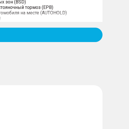
ых зон (BSD)
тояночный тормоз (EPB)
томобиля на месте (AUTOHOLD)
)
 экрана смартфона на экране мультимедиa
Android, iOS
й парковки (APA)
ения и температуры в шинах (TPMS)
ысоте и по вылету
нтроль
ектрорегулировкой в 6 направлениях
сажира с механической регулировкой в 4
дений
его ряда
еклоомывателя
кла в зоне покоя щёток стеклоочистителя
ровки и складывания наружных зеркал
его вида с функцией обогрева
ник второго ряда сидений
одлокотник с подстаканниками
й, складывающиеся в пропорции 60/43
ики всех дверей с функцией