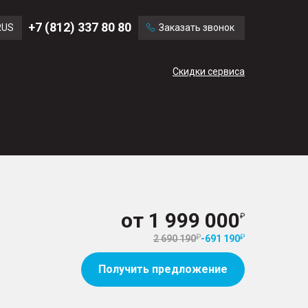
Ford
Land Rover
+7 (812) 337 80 80
RUS
Заказать звонок
Volvo
Cadillac
ENG
Скидки сервиса
CN
от
1 999 000
2 690 190
-
691 190
Получить предложение