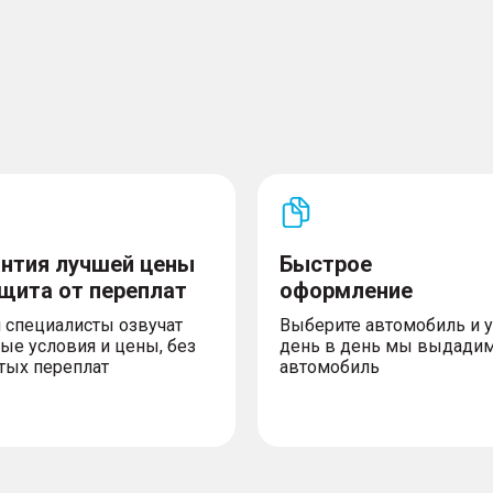
можении (HBA)
еме (HHC)
 (HDC)
ти по высоте
еля и переднего
 и переднего пассажира
х боковых дверей
антия лучшей цены
Быстрое
ндарта ISOFIX
ащита от переплат
оформление
 специалисты озвучат
Выберите автомобиль и 
ые условия и цены, без
день в день мы выдади
тых переплат
автомобиль