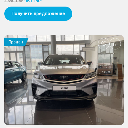
2 690 190
-
691 190
Получить предложение
Продан
Добавить
в
избранное