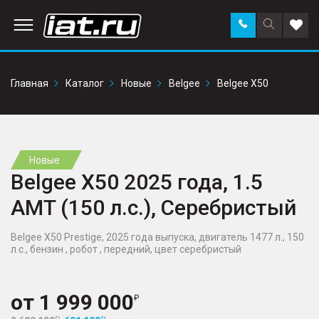
Заказать
Поиск
Доба
звонок
по
в
сайту
избр
Главная
Каталог
Новые
Belgee
Belgee X50
Новые
Belgee X50 2025 года, 1.5
AMT (150 л.с.), Серебристый
Belgee X50 Prestige, 2025 года выпуска, двигатель 1477 л., 150
л.с., бензин , робот , передний, цвет серебристый
от
1 999 000