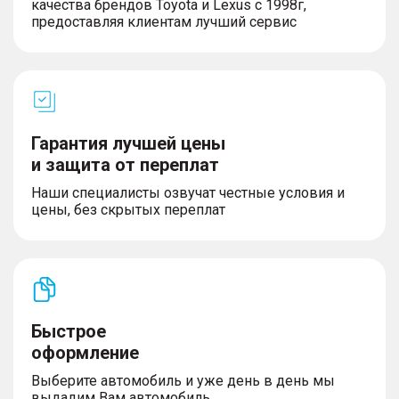
качества брендов Toyota и Lexus с 1998г,
– Темный салон
предоставляя клиентам лучший сервис
– Кожаный руль
– Люк
– Панорамная крыша
– Спортивные передние сидения
– Третий задний подголовник
– Передний центральный подлокотник
– Металлические накладки на педали
Гарантия лучшей цены
– Обивка салона экокожей
и защита от переплат
– Декоративные накладки на педали
Наши специалисты озвучат честные условия и
цены, без скрытых переплат
Экстерьер
– Литые легкосплавные диски
– Размер дисков 18″
– Рейлинги на крыше
Быстрое
оформление
Выберите автомобиль и уже день в день мы
Освещение
выдадим Вам автомобиль