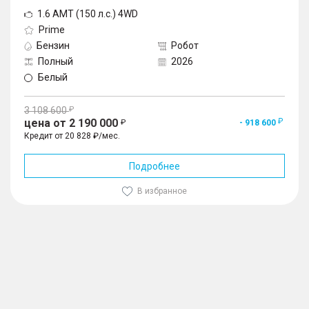
1.6 AMT (150 л.с.) 4WD
Prime
Бензин
Робот
Полный
2026
Белый
3 108 600
цена от 2 190 000
- 918 600
Кредит от 20 828 ₽/мес.
Подробнее
В избранное
1
/
10