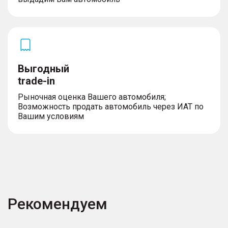
– Светодиодные фары
– Противотуманные фары
– Адаптивные фары
– Огни дневного хода
– Автоматический корректор фар
Выгодный
trade-in
Комплектность
Рыночная оценка Вашего автомобиля;
Возможность продать автомобиль через ИАТ по
– Докатка
Вашим условиям
Рекомендуем