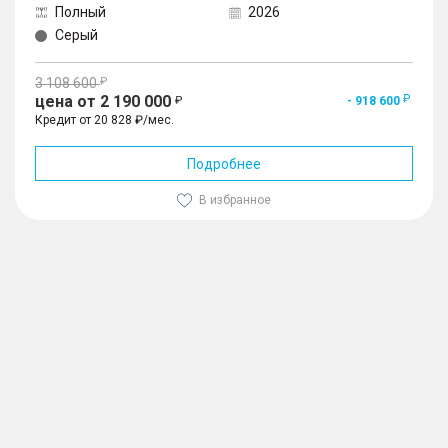
Полный
2026
Серый
3 108 600
цена от 2 190 000
- 918 600
Кредит от 20 828 ₽/мес.
Подробнее
В избранное
1
/
10