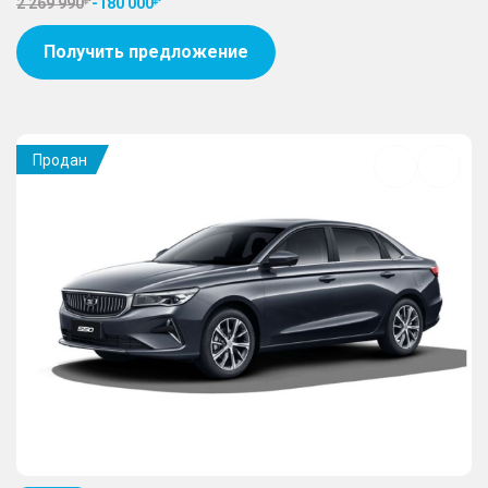
2 269 990
-
180 000
Получить предложение
Продан
Добавить
в
избранное