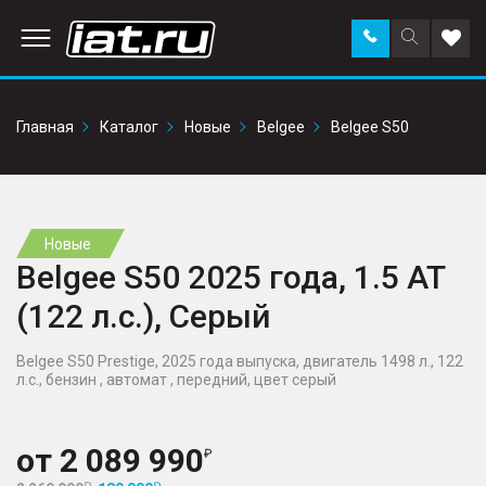
Заказать
Поиск
Доба
звонок
по
в
сайту
избр
Главная
Каталог
Новые
Belgee
Belgee S50
Новые
Belgee S50 2025 года, 1.5 AT
(122 л.с.), Серый
Belgee S50 Prestige, 2025 года выпуска, двигатель 1498 л., 122
л.с., бензин , автомат , передний, цвет серый
от
2 089 990