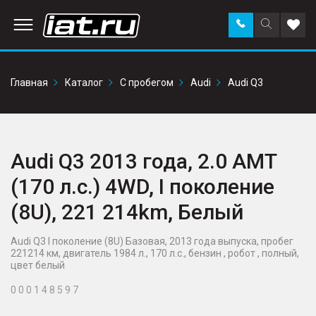
Заказать
Поиск
Доба
звонок
по
в
сайту
избр
Главная
Каталог
С пробегом
Audi
Audi Q3
Audi Q3 2013 года, 2.0 AMT
(170 л.с.) 4WD, I поколение
(8U), 221 214km, Белый
Audi Q3 I поколение (8U) Базовая, 2013 года выпуска, пробег
221214 км, двигатель 1984 л., 170 л.с., бензин , робот , полный,
цвет белый
0 0 0 1 4 8 5 9 7