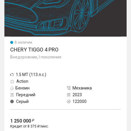
В наличии
CHERY TIGGO 4 PRO
Внедорожник, I поколение
1.5 MT (113 л.с.)
Action
Бензин
Механика
Передний
2023
Серый
122000
1 250 000
Кредит от 8 375 ₽/мес.