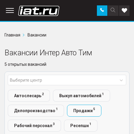
Заказать
Поиск
Доба
звонок
по
в
сайту
избр
Главная
Вакансии
Вакансии Интер Авто Тим
5 открытых вакансий
Выберите центр
2
1
Автослесарь
Выкуп автомобилей
1
5
Делопроизводство
Продажи
3
1
Рабочий персонал
Ресепшн