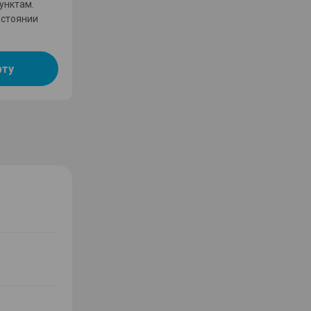
унктам.
остоянии
рту