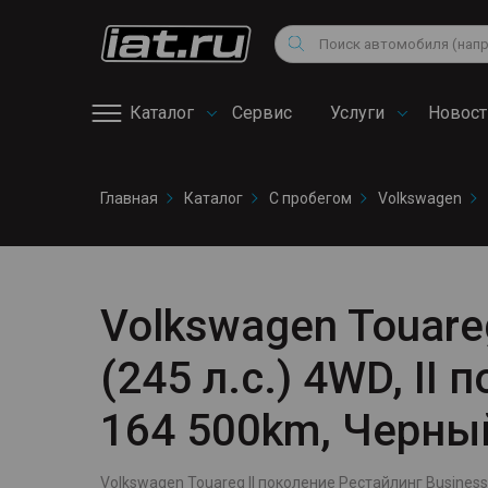
Мотоциклы
Vo
Снегоходы
Поиск
Au
Квадроциклы
Ci
Каталог
Сервис
Услуги
Новост
Онлайн запись на
Главная
Каталог
С пробегом
Volkswagen
сервис
Volkswagen Touare
(245 л.с.) 4WD, II
164 500km, Черны
Volkswagen Touareg II поколение Рестайлинг Business, 