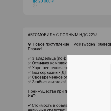
до 20 000 ₽
Показать
тултип
АВТОМОБИЛЬ С ПОЛНЫМ НДС 22%!
💎 Новое поступление – Volkswagen Touareg
Парнас!
✅ 3 владельца (по факту 1)
✅ Отличная комплектация!
✅ Хорошее техническое состояние!
✅ Без серьезных ДТП!
✅ Своевременное обслуживание!
✅ Зелёная автотека!
Преимущества при покупке автомобиля с п
ИАТ:
✔ Стоимость в объявлении актуальна при п
наличные средства;