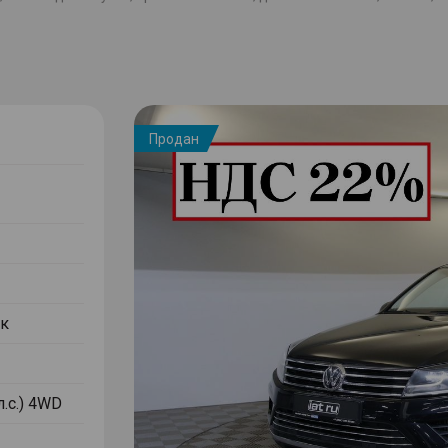
Продан
к
л.с.) 4WD