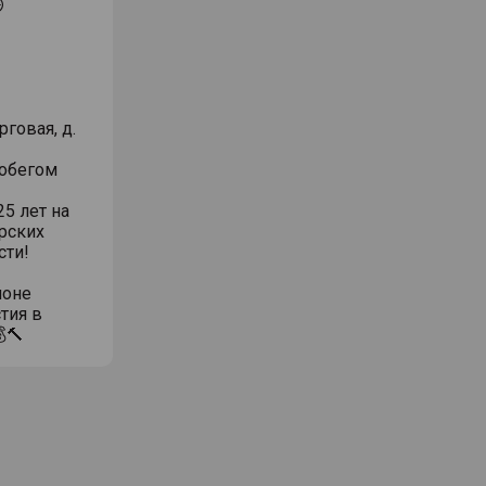
⏱
говая, д.
робегом
5 лет на
рских
сти!
ионе
тия в
🔨