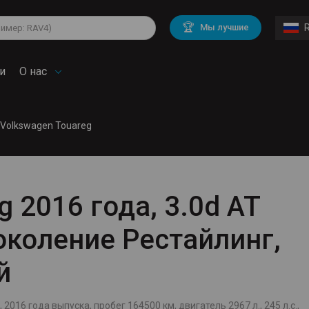
lkswagen
Mitsubishi
BMW
🏆
Мы лучшие
di
Chevrolet
Volvo
troen
Mini
и
О нас
Volkswagen Touareg
g 2016 года, 3.0d AT
 поколение Рестайлинг,
й
2016 года выпуска, пробег 164500 км, двигатель 2967 л., 245 л.с.,