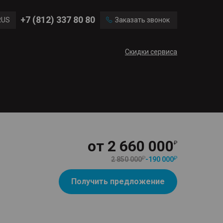
Ford
Land Rover
+7 (812) 337 80 80
RUS
Заказать звонок
Mercedes Benz
Cadillac
ENG
Скидки сервиса
CN
от
2 660 000
2 850 000
-
190 000
Получить предложение