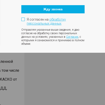
Кнопка
ъемнике
закрытия
Жду звонка
модального
анием
окна
Я согласен на
обработку
били
персональных данных
дмет
Отправляя указанные выше сведения, я даю
согласие на обработку своих персональных
чет
данных на условиях, указанных в
Согласии
, с
которыми я ознакомился и принимаю в полном
ении 2-х
объеме.
 кассы,
вленной
 том числе
 КАСКО от
БДД,