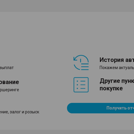
История ав
 выплат
Покажем актуаль
Другие пун
ование
покупке
аршеринге
Получить от
ние, залог и розыск