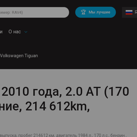
lkswagen
Mitsubishi
BMW
🏆
Мы лучшие
di
Chevrolet
Volvo
troen
Mini
и
О нас
Volkswagen Tiguan
2010 года, 2.0 AT (170
ение, 214 612km,
ыпуска, пробег 214612 км, двигатель 1984 л., 170 л.с., бензин ,