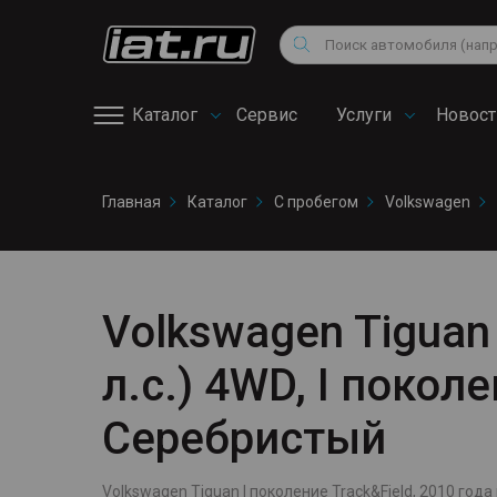
Мотоциклы
Vo
Снегоходы
Поиск
Au
Квадроциклы
Ci
Каталог
Сервис
Услуги
Новост
Онлайн запись на
Главная
Каталог
С пробегом
Volkswagen
сервис
Volkswagen Tiguan 
л.с.) 4WD, I покол
Серебристый
Volkswagen Tiguan I поколение Track&Field, 2010 года в