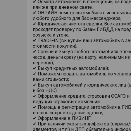
✔ Осмотр автомобиля в помещении, на под
или же при дневном свете;
✔ ОНЛАЙН осмотр автомобиля с использов
любого удобного для Вас мессенджера;
✔ Юридическая чистота сделки. Все автомо
проходят проверку по базам ГИБДД на пре
розыска и угона;
✔ TRADE-IN (выкупим ваш автомобиль в за
стоимости покупки);
✔ Срочный выкуп любого автомобиля в теч
часов, деньги сразу (на карту, наличными из
перевод);
✔ Выкуп кредитных автомобилей;
✔ Поможем продать автомобиль по устано
вами стоимости;
✔ Выкуп автомобилей у юридических лиц (в
и без НДС);
✔ Оформление кредита, страховки ОСАГО и
ведущих страховых компаний;
✔ Помощь в регистрации автомобиля в ГИ
полное сопровождение сделки;
✔ Оформление в ЛИЗИНГ;
✔ При наличии скрытых дефектов (окрасы
элементов и т.п.) и ДТП обязательно инфо