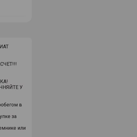
 ИАТ
ЧЕТ!!!
КА!
ЧНЯЙТЕ У
робегом в
упке за
емнике или