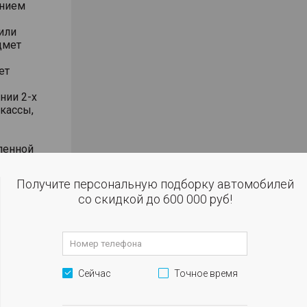
анием
или
дмет
ет
нии 2-х
 кассы,
ленной
 том числе
Получите персональную подборку автомобилей
со скидкой до 600 000 руб!
КАСКО от
ДД, полное
Сейчас
Точное время