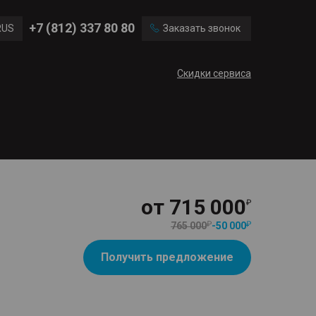
Ford
Land Rover
+7 (812) 337 80 80
RUS
Заказать звонок
Mercedes Benz
Cadillac
ENG
Скидки сервиса
CN
от
715 000
765 000
-
50 000
Получить предложение