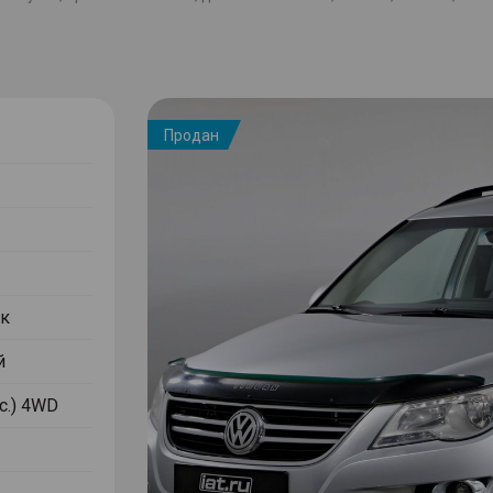
Продан
к
й
.с.) 4WD