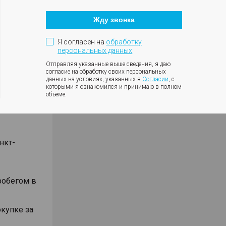
Кнопка
закрытия
Жду звонка
модального
. 1 (рядом
окна
Я согласен на
обработку
 с
персональных данных
Отправляя указанные выше сведения, я даю
согласие на обработку своих персональных
5 лет на
данных на условиях, указанных в
Согласии
, с
рских
которыми я ознакомился и принимаю в полном
сти!
объеме.
нкт-
робегом в
окупке за