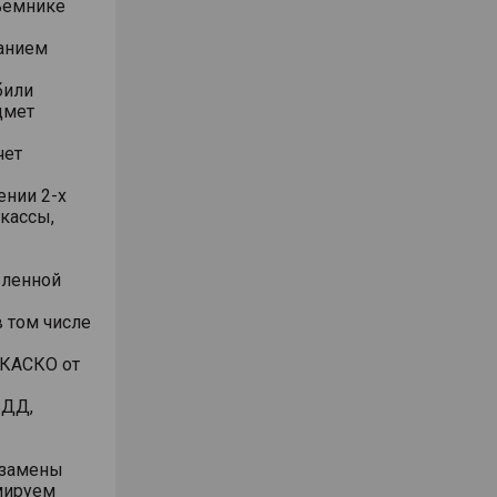
ъемнике
анием
били
дмет
чет
ении 2-х
 кассы,
вленной
 том числе
 КАСКО от
БДД,
/замены
рмируем