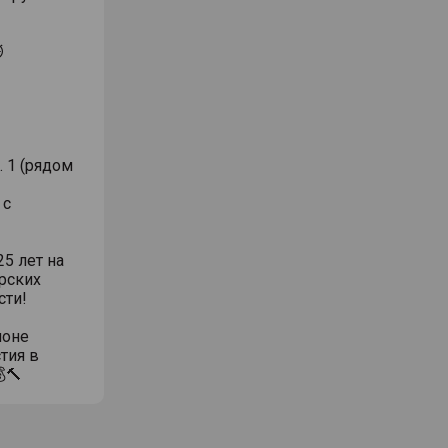
⏱
. 1 (рядом
 с
5 лет на
рских
сти!
ионе
тия в
🔨