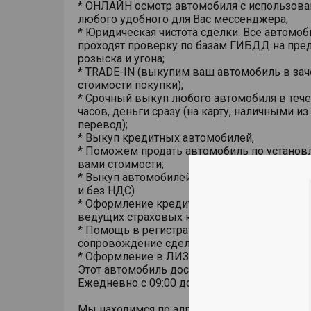
* ОНЛАЙН осмотр автомобиля с использов
любого удобного для Вас мессенджера;
* Юридическая чистота сделки. Все автомоб
проходят проверку по базам ГИБДД на пре
розыска и угона;
* TRADE-IN (выкупим ваш автомобиль в зач
стоимости покупки);
* Срочный выкуп любого автомобиля в тече
часов, деньги сразу (на карту, наличными из
перевод);
* Выкуп кредитных автомобилей,
* Поможем продать автомобиль по установ
вами стоимости;
* Выкуп автомобилей у юридических лиц (в
и без НДС)
* Оформление кредита, страховки ОСАГО и 
ведущих страховых компаний;
* Помощь в регистрации автомобиля в ГИБ
сопровождение сделки;
* Оформление в ЛИЗИНГ.
Этот автомобиль доступен к просмотру
Ежедневно с 09:00 до 21:00
Мы находимся по адресу: