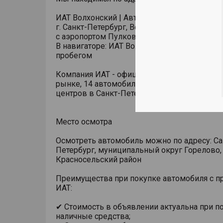
ИАТ Волхонский | Автомобили с пробегом
г. Санкт-Петербург, Волхонское шоссе, 3, стр
с аэропортом Пулково)
В навигаторе: ИАТ Волхонский | Автомобили
пробегом
Компания ИАТ - официальный дилер более 2
рынке, 14 автомобильных брендов, 13 диле
центров в Санкт-Петербурге. Ждем вас в го
Место осмотра
Осмотреть автомобиль можно по адресу: Са
Петербург, муниципальный округ Горелово,
Красносельский район
Преимущества при покупке автомобиля с п
ИАТ:
✔ Стоимость в объявлении актуальна при п
наличные средства;