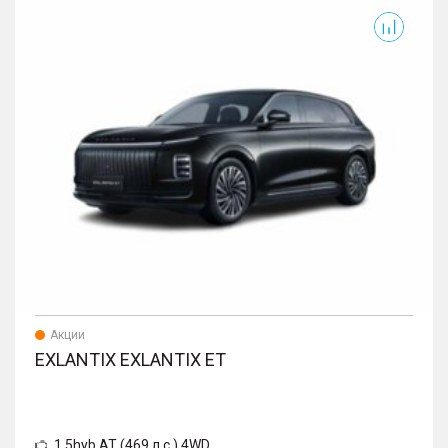
Exlantix ET
E
Акции
EXLANTIX EXLANTIX ET
1.5hyb AT (469 л.с.) 4WD