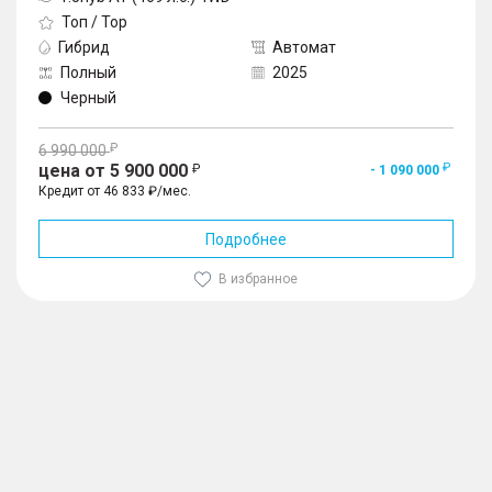
Топ / Top
Гибрид
Автомат
Полный
2025
Черный
6 990 000
цена от 5 900 000
- 1 090 000
Кредит от 46 833 ₽/мес.
Подробнее
В избранное
1
/
10