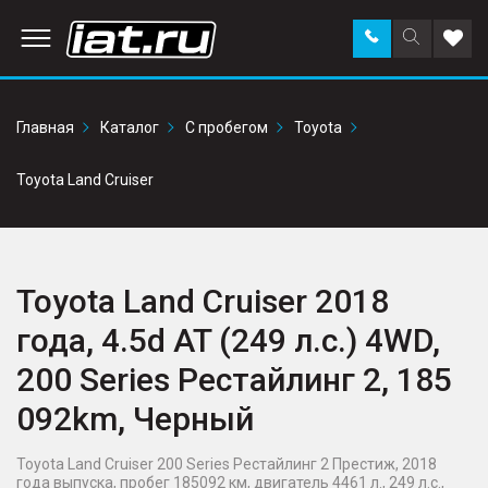
Заказать
Поиск
Доба
звонок
по
в
сайту
избр
Главная
Каталог
С пробегом
Toyota
Toyota Land Cruiser
Toyota Land Cruiser 2018
года, 4.5d AT (249 л.с.) 4WD,
200 Series Рестайлинг 2, 185
092km, Черный
Toyota Land Cruiser 200 Series Рестайлинг 2 Престиж, 2018
года выпуска, пробег 185092 км, двигатель 4461 л., 249 л.с.,