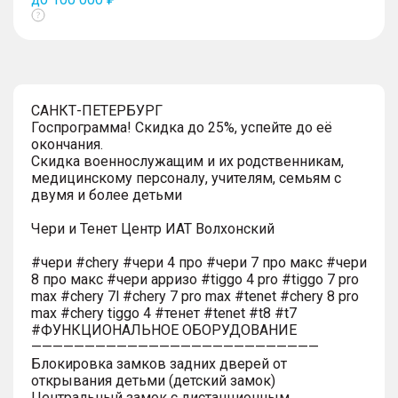
Показать
тултип
САНКТ-ПЕТЕРБУРГ
Госпрограмма! Скидка до 25%, успейте до её
окончания.
Скидка военнослужащим и их родственникам,
медицинскому персоналу, учителям, семьям с
двумя и более детьми
Чери и Тенет Центр ИАТ Волхонский
#чери #chery #чери 4 про #чери 7 про макс #чери
8 про макс #чери арризо #tiggo 4 pro #tiggo 7 pro
max #chery 7l #chery 7 pro max #tenet #chery 8 pro
max #chery tiggo 4 #тенет #tenet #t8 #t7
#ФУНКЦИОНАЛЬНОЕ ОБОРУДОВАНИЕ
———————————————————————————
Блокировка замков задних дверей от
открывания детьми (детский замок)
Центральный замок с дистанционным