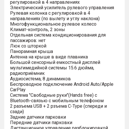
регулировкой в 4 направлениях
Электрический усилитель рулевого управления
Рулевая колонка с регулировкой в 4
направлениях (по вылету и углу наклона)
Многофункциональное рулевое колесо
Климат-контроль, 2 зоны
Отдельная система кондиционирования для
пассажиров: нет
Люк со шторкой
Панорамная крыша
Антенна на крыше в виде плавника
Большой сенсорный емкостный дисплей
мультимедийной системы 15.6 дюйма,
радиоприёмник
Аудиосистема, 8 динамиков
Беспроводное подключение Android Auto/Apple
CarPlay
Система "Свободные руки"(Hands free) с
Bluetooth-связью с мобильным телефоном
2 разъема USB + 2 рзъема C-Type (спереди и
сзади)
Задние датчики парковки
Передние датчики парковки
Дистанционное управление разблокировкой