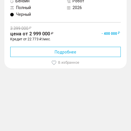
Бензин
Робот
Полный
2026
Черный
3 399 000
цена от 2 999 000
- 400 000
Кредит от 22 773 ₽/мес.
Подробнее
В избранное
1
/
10