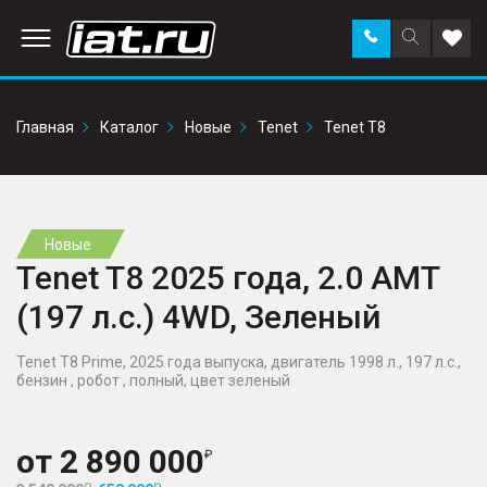
Заказать
Поиск
Доба
звонок
по
в
сайту
избр
Главная
Каталог
Новые
Tenet
Tenet T8
Новые
Tenet T8 2025 года, 2.0 AMT
(197 л.с.) 4WD, Зеленый
Tenet T8 Prime, 2025 года выпуска, двигатель 1998 л., 197 л.с.,
бензин , робот , полный, цвет зеленый
от
2 890 000