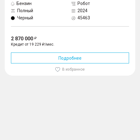
Бензин
Робот
Полный
2024
Черный
45463
2 870 000
Кредит от 19 229 ₽/мес.
Подробнее
В избранное
1
/
10