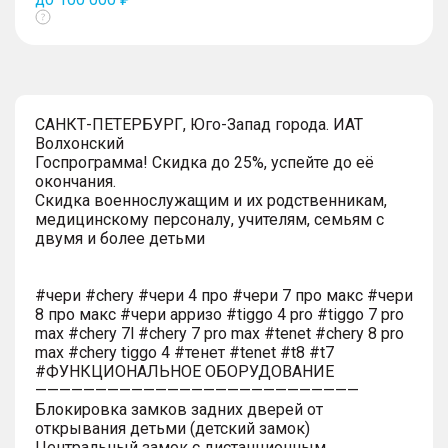
Показать
тултип
САНКТ-ПЕТЕРБУРГ, Юго-Запад города. ИАТ
Волхонский
Госпрограмма! Скидка до 25%, успейте до её
окончания.
Скидка военнослужащим и их родственникам,
медицинскому персоналу, учителям, семьям с
двумя и более детьми
#чери #chery #чери 4 про #чери 7 про макс #чери
8 про макс #чери арризо #tiggo 4 pro #tiggo 7 pro
max #chery 7l #chery 7 pro max #tenet #chery 8 pro
max #chery tiggo 4 #тенет #tenet #t8 #t7
#ФУНКЦИОНАЛЬНОЕ ОБОРУДОВАНИЕ
———————————————————————————
Блокировка замков задних дверей от
открывания детьми (детский замок)
Центральный замок с дистанционным