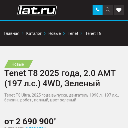
Заказать
Поиск
Доба
звонок
по
в
сайту
избр
Главная
Каталог
Новые
Tenet
Tenet T8
Новые
Tenet T8 2025 года, 2.0 AMT
(197 л.с.) 4WD, Зеленый
Tenet T8 Ultra, 2025 года выпуска, двигатель 1998 л., 197 л.с.,
бензин , робот , полный, цвет зеленый
от
2 690 900