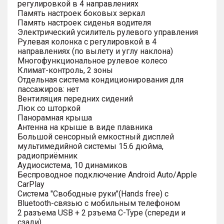
регулировкой в 4 направлениях
Память настроек боковых зеркал
Память настроек сиденья водителя
Электрический усилитель рулевого управления
Рулевая колонка с регулировкой в 4
направлениях (по вылету и углу наклона)
Многофункциональное рулевое колесо
Климат-контроль, 2 зоны
Отдельная система кондиционирования для
пассажиров: нет
Вентиляция передних сидений
Люк со шторкой
Панорамная крыша
Антенна на крыше в виде плавника
Большой сенсорный емкостный дисплей
мультимедийной системы 15.6 дюйма,
радиоприёмник
Аудиосистема, 10 динамиков
Беспроводное подключение Android Auto/Apple
CarPlay
Система "Свободные руки"(Hands free) с
Bluetooth-связью с мобильным телефоном
2 разъема USB + 2 рзъема C-Type (спереди и
сзади)