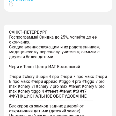
Показать
тултип
САНКТ-ПЕТЕРБУРГ
Госпрограмма! Скидка до 25%, успейте до её
окончания.
Скидка военнослужащим и их родственникам,
медицинскому персоналу, учителям, семьям с
двумя и более детьми
Чери и Тенет Центр ИАТ Волхонский
#чери #chery #чери 4 про #чери 7 про макс #чери
8 про макс #чери арризо #tiggo 4 pro #tiggo 7 pro
max #chery 7l #chery 7 pro max #tenet #chery 8 pro
max #chery tiggo 4 #тенет #tenet #t8 #t7
#ФУНКЦИОНАЛЬНОЕ ОБОРУДОВАНИЕ
———————————————————————————
Блокировка замков задних дверей от
открывания детьми (детский замок)
Центральный замок с дистанционным