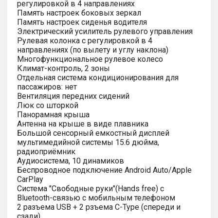
регулировкой в 4 направлениях
Память настроек боковых зеркал
Память настроек сиденья водителя
Электрический усилитель рулевого управления
Рулевая колонка с регулировкой в 4
направлениях (по вылету и углу наклона)
Многофункциональное рулевое колесо
Климат-контроль, 2 зоны
Отдельная система кондиционирования для
пассажиров: нет
Вентиляция передних сидений
Люк со шторкой
Панорамная крыша
Антенна на крыше в виде плавника
Большой сенсорный емкостный дисплей
мультимедийной системы 15.6 дюйма,
радиоприёмник
Аудиосистема, 10 динамиков
Беспроводное подключение Android Auto/Apple
CarPlay
Система "Свободные руки"(Hands free) с
Bluetooth-связью с мобильным телефоном
2 разъема USB + 2 рзъема C-Type (спереди и
сзади)