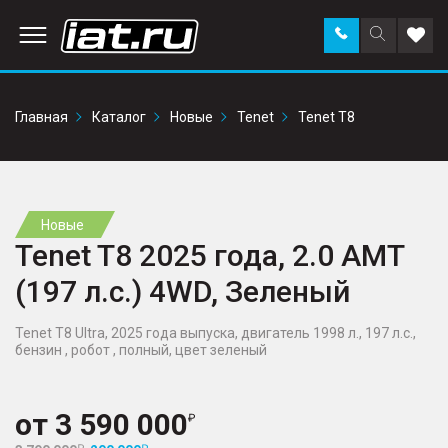
Заказать
Поиск
Доба
звонок
по
в
сайту
избр
Главная
Каталог
Новые
Tenet
Tenet T8
Новые
Tenet T8 2025 года, 2.0 AMT
(197 л.с.) 4WD, Зеленый
Tenet T8 Ultra, 2025 года выпуска, двигатель 1998 л., 197 л.с.,
бензин , робот , полный, цвет зеленый
от
3 590 000