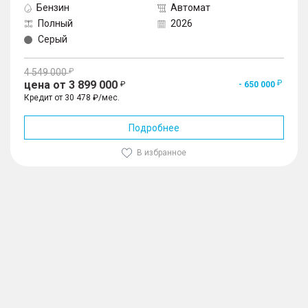
Бензин
Автомат
Полный
2026
Серый
4 549 000
цена от 3 899 000
- 650 000
Кредит от 30 478 ₽/мес.
Подробнее
В избранное
1
/
10