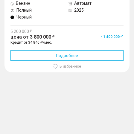
Бензин
Автомат
Полный
2025
Черный
5 200 000
цена от 3 800 000
- 1 400 000
Кредит от 34 840 ₽/мес.
Подробнее
В избранное
1
/
10