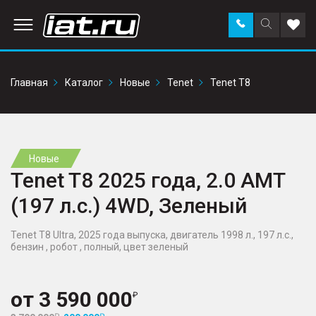
Заказать
Поиск
Доба
звонок
по
в
сайту
избр
Главная
Каталог
Новые
Tenet
Tenet T8
Новые
Tenet T8 2025 года, 2.0 AMT
(197 л.с.) 4WD, Зеленый
Tenet T8 Ultra, 2025 года выпуска, двигатель 1998 л., 197 л.с.,
бензин , робот , полный, цвет зеленый
от
3 590 000