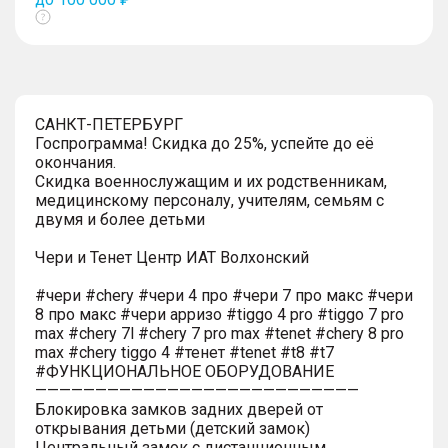
Показать
тултип
САНКТ-ПЕТЕРБУРГ
Госпрограмма! Скидка до 25%, успейте до её
окончания.
Скидка военнослужащим и их родственникам,
медицинскому персоналу, учителям, семьям с
двумя и более детьми
Чери и Тенет Центр ИАТ Волхонский
#чери #chery #чери 4 про #чери 7 про макс #чери
8 про макс #чери арризо #tiggo 4 pro #tiggo 7 pro
max #chery 7l #chery 7 pro max #tenet #chery 8 pro
max #chery tiggo 4 #тенет #tenet #t8 #t7
#ФУНКЦИОНАЛЬНОЕ ОБОРУДОВАНИЕ
———————————————————————————
Блокировка замков задних дверей от
открывания детьми (детский замок)
Центральный замок с дистанционным