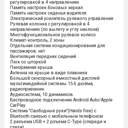
регулировкой в 4 направлениях
Память настроек боковых зеркал
Память настроек сиденья водителя
Электрический усилитель рулевого управления
Рулевая колонка с регулировкой в 4
направлениях (по вылету и углу наклона)
Многофункциональное рулевое колесо
Климат-контроль, 2 зоны
Отдельная система кондиционирования для
пассажиров: нет
Вентиляция передних сидений
Люк со шторкой
Панорамная крыша
Антенна на крыше в виде плавника
Большой сенсорный емкостный дисплей
мультимедийной системы 15.6 дюйма,
радиоприёмник
Аудиосистема, 10 динамиков
Беспроводное подключение Android Auto/Apple
CarPlay
Система "Свободные руки"(Hands free) с
Bluetooth-связью с мобильным телефоном
2 разъема USB + 2 рзъема C-Type (спереди и
сзади)