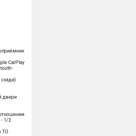
иоприёмник
le CarPlay
tooth-
 сзади)
й двери
оотношении
- 1/2
о ТО