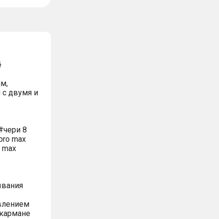
ё
м,
 с двумя и
#чери 8
pro max
o max
ывания
влением
 кармане