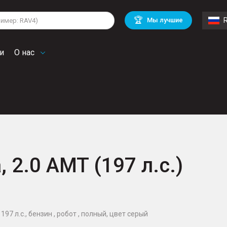
lkswagen
Mitsubishi
BMW
🏆
Мы лучшие
di
Chevrolet
Volvo
troen
Mini
и
О нас
, 2.0 AMT (197 л.с.)
197 л.с., бензин , робот , полный, цвет серый