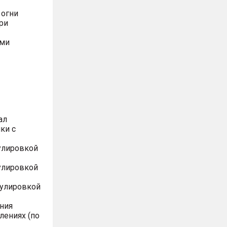
 огни
ри
ями
ал
ки с
улировкой
улировкой
гулировкой
ния
лениях (по