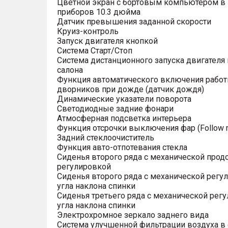
Цветной экран с бортовым компьютером в
приборов 10.3 дюйма
Датчик превышения заданной скорости
Круиз-контроль
Запуск двигателя кнопкой
Система Старт/Стоп
Система дистанционного запуска двигателя 
салона
Функция автоматического включения рабо
дворников при дожде (датчик дождя)
Динамические указатели поворота
Светодиодные задние фонари
Атмосферная подсветка интерьера
Функция отсрочки выключения фар (Follow 
Задний стеклоочиститель
Функция авто-отпотевания стекла
Сиденья второго ряда с механической прод
регулировкой
Сиденья второго ряда с механической регу
угла наклона спинки
Сиденья третьего ряда с механической рег
угла наклона спинки
Электрохромное зеркало заднего вида
Система улучшенной фильтрации воздуха в