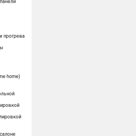
 панели
и прогрева
ты
me home)
ольной
лировкой
улировкой
 салоне