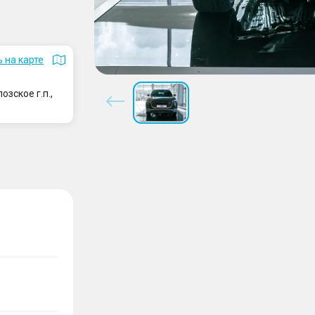
 на карте
зское г.п.,