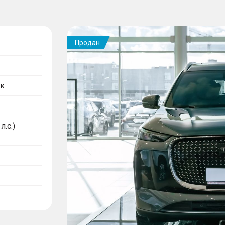
Продан
к
л.с.)