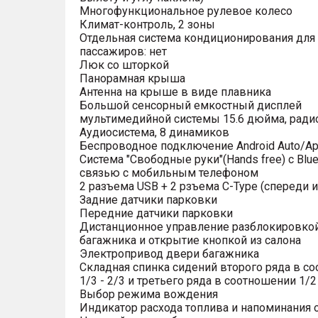
Многофункциональное рулевое колесо
Климат-контроль, 2 зоны
Отдельная система кондиционирования для
пассажиров: нет
Люк со шторкой
Панорамная крыша
Антенна на крыше в виде плавника
Большой сенсорный емкостный дисплей
мультимедийной системы 15.6 дюйма, рад
Аудиосистема, 8 динамиков
Беспроводное подключение Android Auto/App
Система "Свободные руки"(Hands free) с Blue
связью с мобильным телефоном
2 разъема USB + 2 рзъема C-Type (спереди и
Задние датчики парковки
Передние датчики парковки
Дистанционное управление разблокировко
багажника и открытие кнопкой из салона
Электропривод двери багажника
Складная спинка сидений второго ряда в с
1/3 - 2/3 и третьего ряда в соотношении 1/2 
Выбор режима вождения
Индикатор расхода топлива и напоминания 