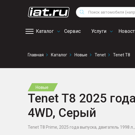
Мотоциклы
Vo
Снегоходы
Поиск
Au
Квадроциклы
Ci
Каталог
Сервис
Услуги
Новост
Онлайн запись на
Главная
Каталог
Новые
Tenet
Tenet T8
сервис
Новые
Tenet T8 2025 года
4WD, Серый
Tenet T8 Prime, 2025 года выпуска, двигатель 1998 л., 