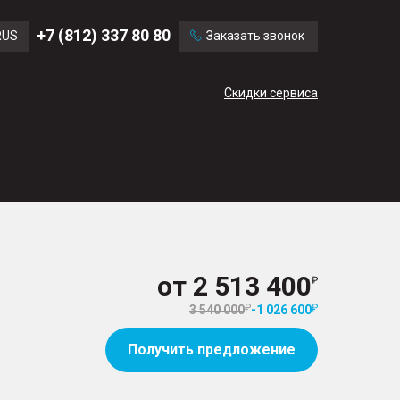
Ford
Land Rover
+7 (812) 337 80 80
RUS
Заказать звонок
Mercedes Benz
Cadillac
ENG
Скидки сервиса
CN
от
2 513 400
3 540 000
-
1 026 600
Получить предложение