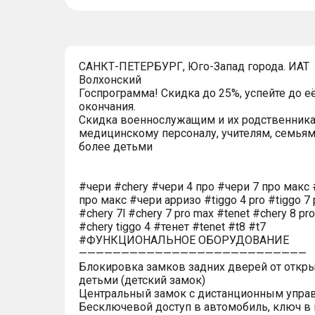
САНКТ-ПЕТЕРБУРГ, Юго-Запад города. ИАТ
Волхонский
Госпрограмма! Скидка до 25%, успейте до е
окончания.
Скидка военнослужащим и их родственника
медицинскому персоналу, учителям, семьям
более детьми
#чери #chery #чери 4 про #чери 7 про макс 
про макс #чери арризо #tiggo 4 pro #tiggo 7 
#chery 7l #chery 7 pro max #tenet #chery 8 pr
#chery tiggo 4 #тенет #tenet #t8 #t7
#ФУНКЦИОНАЛЬНОЕ ОБОРУДОВАНИЕ
———————————————————————————
Блокировка замков задних дверей от откр
детьми (детский замок)
Центральный замок с дистанционным упра
Бесключевой доступ в автомобиль, ключ в