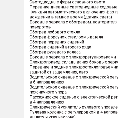
Светодиодные фары основного света
Передние дневные светодиодные ходовые
Функция автоматического включения фар п
вождении в темное время (датчик света)
Боковые зеркала с обогревом, повторител
поворотов
Обогрев лобового стекла
Обогрев форсунок стеклоомывателя
Обогрев передних сидений
Обогрев сидений второго ряда
Обогрев рулевого колеса
Боковые зеркала с электрорегулировками
Электропривод складывания боковых зерк
Передние и задние электростеклоподъемни
защитой от защемления, авто
Водительское сиденье с электрической рег
в 6 направлениях
Водительское сиденье с электрической рег
поясничного упора
Пассажирское сиденье с электрической ре
в 4 направлениях
Электрический усилитель рулевого управле
Рулевая колонка с регулировкой в 4 направ
вылету и углу наклона)