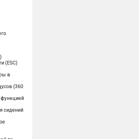
его
)
и (ESC)
я
ры в
дусов (360
с функцией
ля сидений
ое