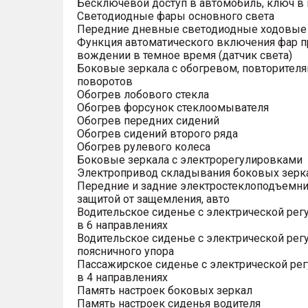
Бесключевой доступ в автомобиль, ключ в
Светодиодные фары основного света
Передние дневные светодиодные ходовые
Функция автоматического включения фар п
вождении в темное время (датчик света)
Боковые зеркала с обогревом, повторител
поворотов
Обогрев лобового стекла
Обогрев форсунок стеклоомывателя
Обогрев передних сидений
Обогрев сидений второго ряда
Обогрев рулевого колеса
Боковые зеркала с электрорегулировками
Электропривод складывания боковых зерк
Передние и задние электростеклоподъемни
защитой от защемления, авто
Водительское сиденье с электрической рег
в 6 направлениях
Водительское сиденье с электрической рег
поясничного упора
Пассажирское сиденье с электрической ре
в 4 направлениях
Память настроек боковых зеркал
Память настроек сиденья водителя