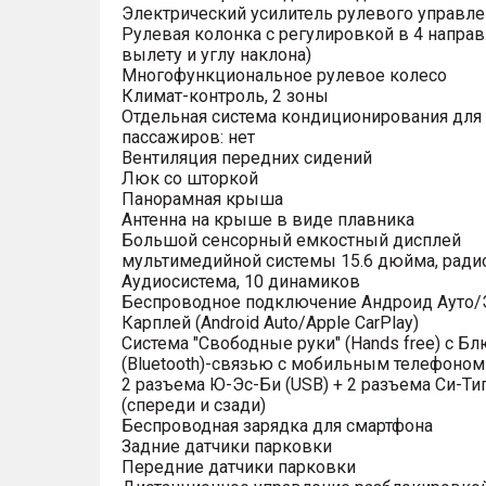
Электрический усилитель рулевого управле
Рулевая колонка с регулировкой в 4 направ
вылету и углу наклона)
Многофункциональное рулевое колесо
Климат-контроль, 2 зоны
Отдельная система кондиционирования для
пассажиров: нет
Вентиляция передних сидений
Люк со шторкой
Панорамная крыша
Антенна на крыше в виде плавника
Большой сенсорный емкостный дисплей
мультимедийной системы 15.6 дюйма, рад
Аудиосистема, 10 динамиков
Беспроводное подключение Андроид Ауто/
Карплей (Android Auto/Apple CarPlay)
Система "Свободные руки" (Hands free) с Бл
(Bluetooth)-связью с мобильным телефоном
2 разъема Ю-Эс-Би (USB) + 2 разъема Си-Тип
(спереди и сзади)
Беспроводная зарядка для смартфона
Задние датчики парковки
Передние датчики парковки