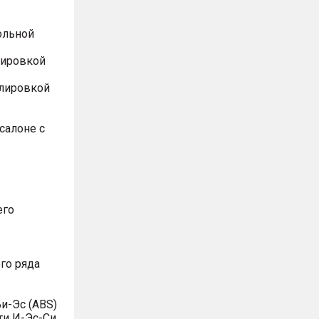
ольной
лировкой
улировкой
салоне с
его
го ряда
и-Эс (ABS)
ти И-Эс-Си