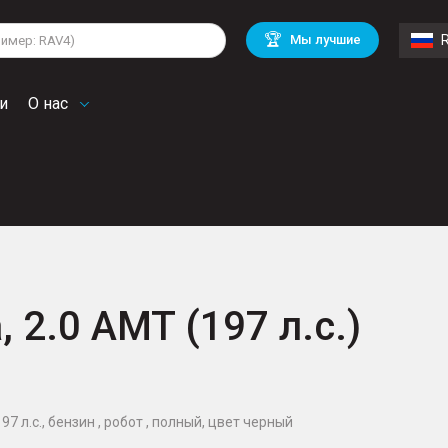
lkswagen
Mitsubishi
BMW
🏆
Мы лучшие
di
Chevrolet
Volvo
troen
Mini
и
О нас
, 2.0 AMT (197 л.с.)
197 л.с., бензин , робот , полный, цвет черный