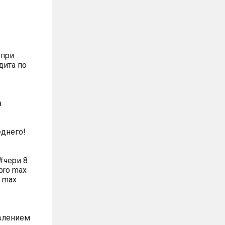
 при
дита по
а
днего!
#чери 8
pro max
o max
влением