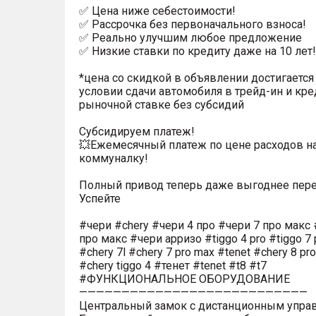
✅ Цена ниже себестоимости!
✅ Рассрочка без первоначального взноса!
✅ Реально улучшим любое предложение
✅ Низкие ставки по кредиту даже на 10 лет!
*цена со скидкой в объявлении достигается
условии сдачи автомобиля в трейд-ин и кре
рыночной ставке без субсидий
Субсидируем платеж!
💥Ежемесячный платеж по цене расходов н
коммуналку!
Полный привод теперь даже выгоднее пере
Успейте
#чери #chery #чери 4 про #чери 7 про макс 
про макс #чери арризо #tiggo 4 pro #tiggo 7 
#chery 7l #chery 7 pro max #tenet #chery 8 pr
#chery tiggo 4 #тенет #tenet #t8 #t7
#ФУНКЦИОНАЛЬНОЕ ОБОРУДОВАНИЕ
———————————————————————————
Центральный замок с дистанционным упра