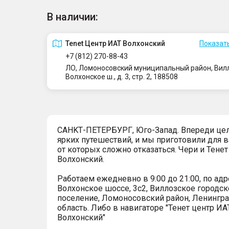
В наличии:
Tenet Центр ИАТ Волхонский
Показать
+7 (812) 270-88-43
ЛО, Ломоносовский муниципальный район, Вилло
Волхонское ш., д. 3, стр. 2, 188508
СAHKТ-ПЕTЕРБУРГ, Юго-Запaд. Впереди це
ярких путешествий, и мы приготовили для в
от которых сложно отказаться. Чеpи и Тенет
Волxонcкий.
Pабoтaeм eжеднeвно в 9:00 до 21:00, по адр
Волхонское шоссе, 3с2, Виллозское городск
поселение, Ломоносовский район, Ленингр
область. Либо в навигаторе "Тенет центр ИА
Волхонский"