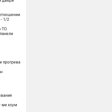
й двери
оотношении
- 1/2
о ТО
 панели
и прогрева
ты
ывания
 ми хоум