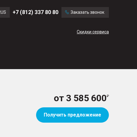
Ford
Land Rover
+7 (812) 337 80 80
RUS
Заказать звонок
Mercedes Benz
Cadillac
ENG
Скидки сервиса
CN
от
3 585 600
Получить предложение