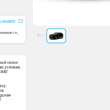
 на карте
зское г.п.,
лый сезон
ас условия,
 ИАТ
есу:
ое
адская
Т