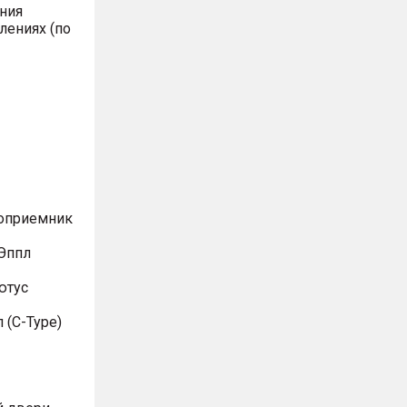
ния
лениях (по
иоприемник
Эппл
ютус
 (C-Type)