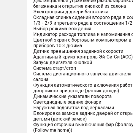
Дистанционное управление разблокировко
багажника и открытие кнопкой из салона
Электропривод двери багажника
Складная спинка сидений второго ряда в с
1/3 - 2/3 и третьего ряда в соотношении 1/2 
Выбор режима вождения
Индикатор расхода топлива и напоминания 
Цветной экран с бортовым компьютером в
приборов 10.3 дюйма
Датчик превышения заданной скорости
Адаптивный круиз-контроль Эй-Си-Си (ACC)
Запуск двигателя кнопкой
Система старт/стоп
Система дистанционного запуска двигателя 
салона
Функция автоматического включения рабо
дворников при дожде (датчик дождя)
Динамические указатели поворота
Светодиодные задние фонари
Наружная подсветка под зеркалами
Блокировка замков задних дверей от откр
детьми (детский замок)
Функция отсрочки выключения фар (Фоллоу
(Follow me home))