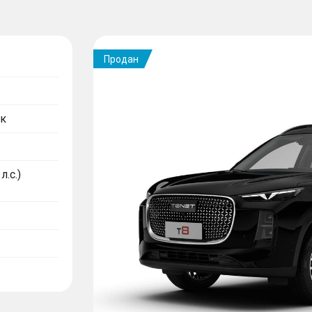
Продан
к
л.с.)