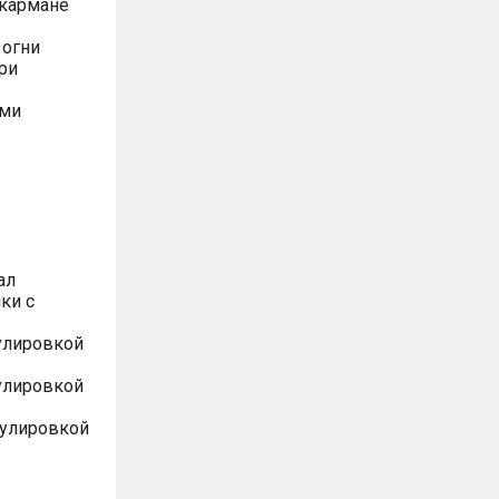
 кармане
 огни
ри
ями
ал
ки с
улировкой
улировкой
гулировкой