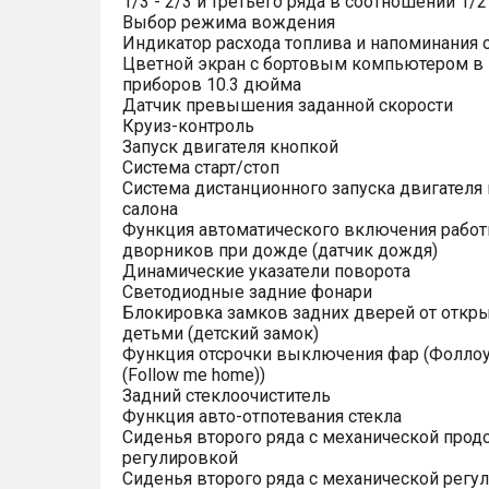
1/3 - 2/3 и третьего ряда в соотношении 1/2 
Выбор режима вождения
Индикатор расхода топлива и напоминания 
Цветной экран с бортовым компьютером в
приборов 10.3 дюйма
Датчик превышения заданной скорости
Круиз-контроль
Запуск двигателя кнопкой
Система старт/стоп
Система дистанционного запуска двигателя 
салона
Функция автоматического включения рабо
дворников при дожде (датчик дождя)
Динамические указатели поворота
Светодиодные задние фонари
Блокировка замков задних дверей от откр
детьми (детский замок)
Функция отсрочки выключения фар (Фоллоу
(Follow me home))
Задний стеклоочиститель
Функция авто-отпотевания стекла
Сиденья второго ряда с механической прод
регулировкой
Сиденья второго ряда с механической регу