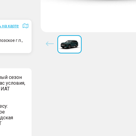
 на карте
зское г.п.,
лый сезон
ас условия,
 ИАТ
есу:
ое
адская
Т