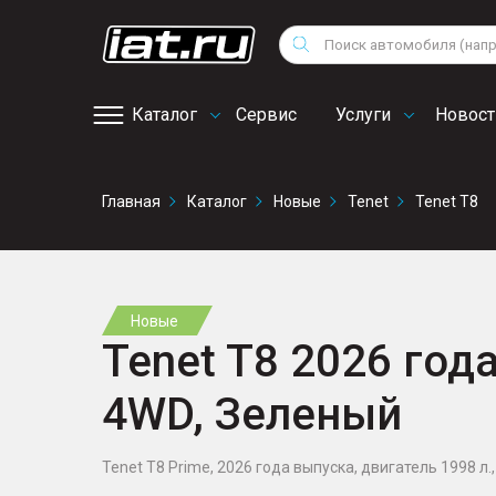
Мотоциклы
Vo
Снегоходы
Поиск
Au
Квадроциклы
Ci
Каталог
Сервис
Услуги
Новост
Онлайн запись на
Главная
Каталог
Новые
Tenet
Tenet T8
сервис
Новые
Tenet T8 2026 года
4WD, Зеленый
Tenet T8 Prime, 2026 года выпуска, двигатель 1998 л., 