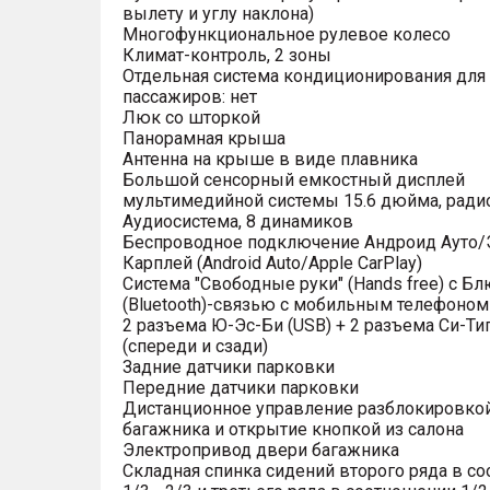
вылету и углу наклона)
Многофункциональное рулевое колесо
Климат-контроль, 2 зоны
Отдельная система кондиционирования для
пассажиров: нет
Люк со шторкой
Панорамная крыша
Антенна на крыше в виде плавника
Большой сенсорный емкостный дисплей
мультимедийной системы 15.6 дюйма, рад
Аудиосистема, 8 динамиков
Беспроводное подключение Андроид Ауто/
Карплей (Android Auto/Apple CarPlay)
Система "Свободные руки" (Hands free) с Бл
(Bluetooth)-связью с мобильным телефоном
2 разъема Ю-Эс-Би (USB) + 2 разъема Си-Тип
(спереди и сзади)
Задние датчики парковки
Передние датчики парковки
Дистанционное управление разблокировко
багажника и открытие кнопкой из салона
Электропривод двери багажника
Складная спинка сидений второго ряда в с