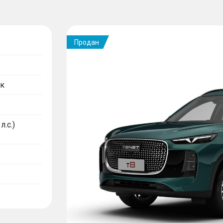
Продан
к
л.с.)