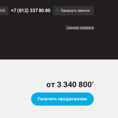
Ford
Land Rover
+7 (812) 337 80 80
RUS
Заказать звонок
Mercedes Benz
Cadillac
ENG
Скидки сервиса
CN
от
3 340 800
Получить предложение