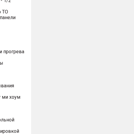
- 1/2
о ТО
 панели
и прогрева
ты
ывания
 ми хоум
ольной
лировкой