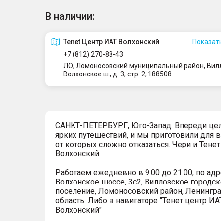
В наличии:
Tenet Центр ИАТ Волхонский
Показать
+7 (812) 270-88-43
ЛО, Ломоносовский муниципальный район, Вилло
Волхонское ш., д. 3, стр. 2, 188508
СAHKТ-ПЕTЕРБУРГ, Юго-Запaд. Впереди це
ярких путешествий, и мы приготовили для в
от которых сложно отказаться. Чеpи и Тенет
Волxонcкий.
Pабoтaeм eжеднeвно в 9:00 до 21:00, по адр
Волхонское шоссе, 3с2, Виллозское городск
поселение, Ломоносовский район, Ленингр
область. Либо в навигаторе "Тенет центр ИА
Волхонский"