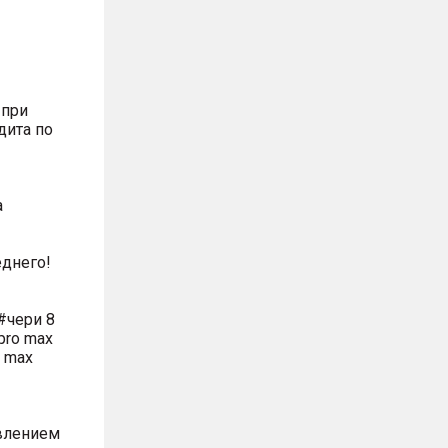
 при
дита по
а
днего!
#чери 8
pro max
o max
влением