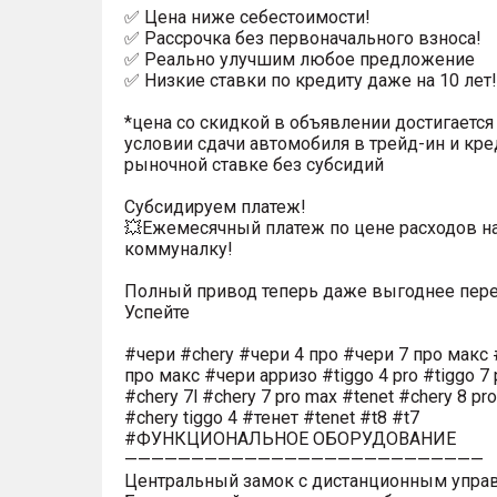
✅ Цена ниже себестоимости!
✅ Рассрочка без первоначального взноса!
✅ Реально улучшим любое предложение
✅ Низкие ставки по кредиту даже на 10 лет!
*цена со скидкой в объявлении достигается
условии сдачи автомобиля в трейд-ин и кре
рыночной ставке без субсидий
Субсидируем платеж!
💥Ежемесячный платеж по цене расходов н
коммуналку!
Полный привод теперь даже выгоднее пере
Успейте
#чери #chery #чери 4 про #чери 7 про макс 
про макс #чери арризо #tiggo 4 pro #tiggo 7 
#chery 7l #chery 7 pro max #tenet #chery 8 pr
#chery tiggo 4 #тенет #tenet #t8 #t7
#ФУНКЦИОНАЛЬНОЕ ОБОРУДОВАНИЕ
———————————————————————————
Центральный замок с дистанционным упра