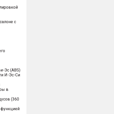
улировкой
салоне с
его
и-Эс (ABS)
ти И-Эс-Си
я
ры в
дусов (360
с функцией