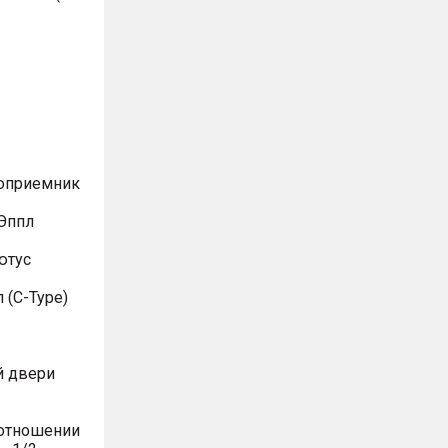
иоприемник
Эппл
ютус
 (C-Type)
й двери
оотношении