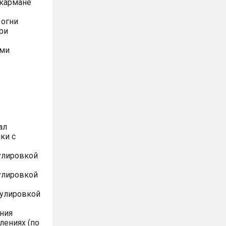
 кармане
 огни
ри
ями
ал
ки с
улировкой
улировкой
гулировкой
ния
лениях (по