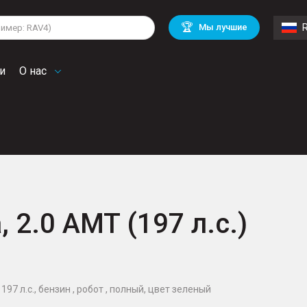
lkswagen
Mitsubishi
BMW
🏆
Мы лучшие
di
Chevrolet
Volvo
troen
Mini
и
О нас
, 2.0 AMT (197 л.с.)
197 л.с., бензин , робот , полный, цвет зеленый