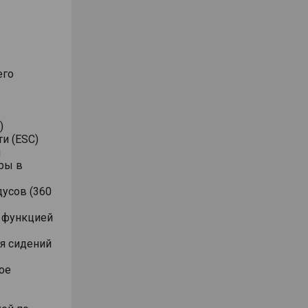
его
)
и (ESC)
я
ры в
дусов (360
с функцией
ля сидений
ое