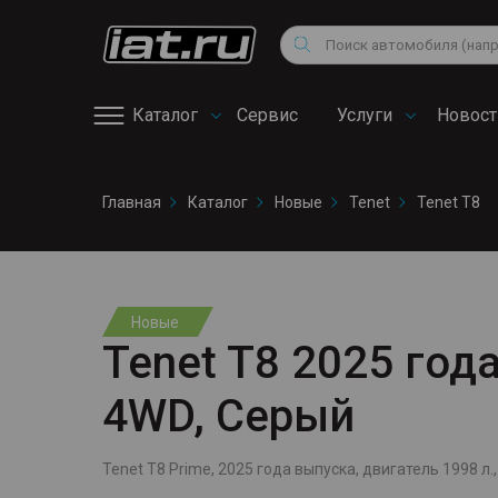
Мотоциклы
Vo
Снегоходы
Поиск
Au
Квадроциклы
Ci
Каталог
Сервис
Услуги
Новост
Онлайн запись на
Главная
Каталог
Новые
Tenet
Tenet T8
сервис
Новые
Tenet T8 2025 года
4WD, Серый
Tenet T8 Prime, 2025 года выпуска, двигатель 1998 л., 