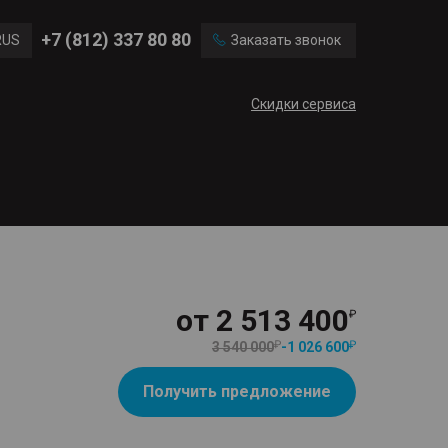
Ford
Land Rover
+7 (812) 337 80 80
RUS
Заказать звонок
Chevrolet
Cadillac
ENG
Скидки сервиса
CN
от
2 513 400
3 540 000
-
1 026 600
Получить предложение