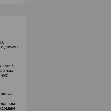
ё
м,
 с двумя и
#чери 8
pro max
o max
ывания
влением
 кармане