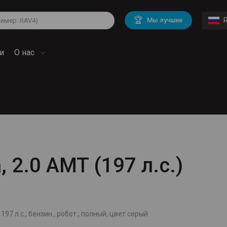
lkswagen
Mitsubishi
BMW
🏆
Мы лучшие
di
Mercedes Benz
Volvo
troen
Mini
и
О нас
, 2.0 AMT (197 л.с.)
197 л.с., бензин , робот , полный, цвет серый