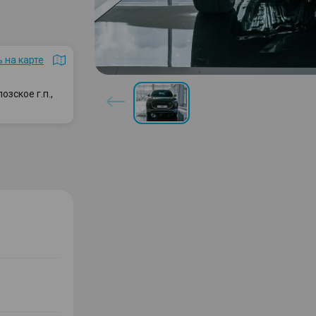
 на карте
зское г.п.,