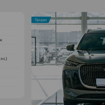
Продан
к
л.с.)