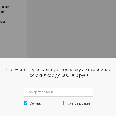
 огни
ри
ями
ал
ки с
Получите персональную подборку автомобилей
со скидкой до 600 000 руб!
улировкой
улировкой
гулировкой
Сейчас
Точное время
ния
лениях (по