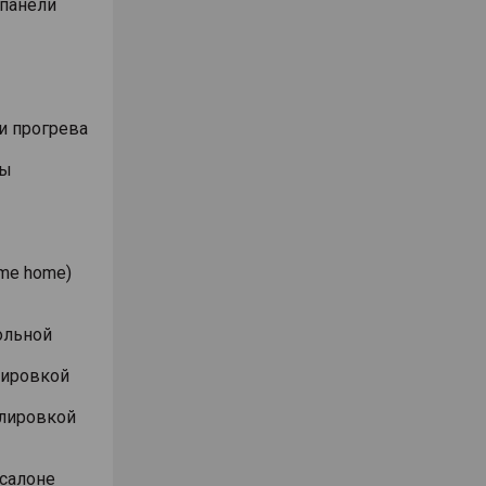
 панели
и прогрева
ты
me home)
ольной
лировкой
улировкой
 салоне