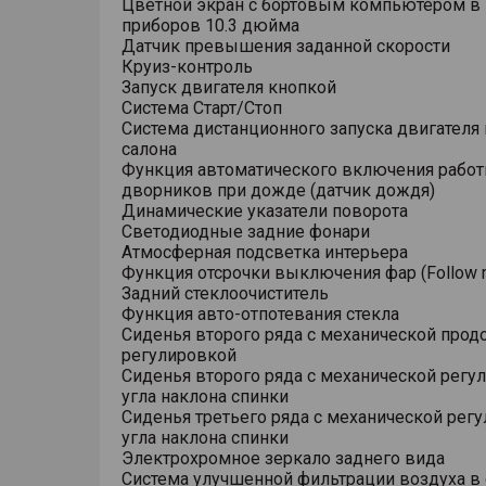
Цветной экран с бортовым компьютером в
приборов 10.3 дюйма
Датчик превышения заданной скорости
Круиз-контроль
Запуск двигателя кнопкой
Система Старт/Стоп
Система дистанционного запуска двигателя 
салона
Функция автоматического включения рабо
дворников при дожде (датчик дождя)
Динамические указатели поворота
Светодиодные задние фонари
Атмосферная подсветка интерьера
Функция отсрочки выключения фар (Follow 
Задний стеклоочиститель
Функция авто-отпотевания стекла
Сиденья второго ряда с механической прод
регулировкой
Сиденья второго ряда с механической регу
угла наклона спинки
Сиденья третьего ряда с механической рег
угла наклона спинки
Электрохромное зеркало заднего вида
Система улучшенной фильтрации воздуха в