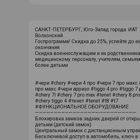
САНКТ-ПЕТЕРБУРГ, Юго-Запад города. ИАТ
Волхонский
Госпрограмма! Скидка до 25%, успейте до е
окончания.
Скидка военнослужащим и их родственника
медицинскому персоналу, учителям, семьям
более детьми
#чери #chery #чери 4 про #чери 7 про макс 
про макс #чери арризо #tiggo 4 pro #tiggo 7 
#chery 7l #chery 7 pro max #tenet #chery 8 pr
#chery tiggo 4 #тенет #tenet #t8 #t7
#ФУНКЦИОНАЛЬНОЕ ОБОРУДОВАНИЕ
———————————————————————————
Блокировка замков задних дверей от откр
детьми (детский замок)
Центральный замок с дистанционным упра
Бесключевой доступ в автомобиль, ключ в