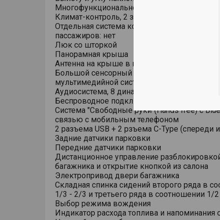
Многофункциональное рулевое колесо
Климат-контроль, 2 зоны
Отдельная система кондиционирования для
пассажиров: нет
Люк со шторкой
Панорамная крыша
Антенна на крыше в виде плавника
Большой сенсорный емкостный дисплей
мультимедийной системы 15.6 дюйма, рад
Аудиосистема, 8 динамиков
Беспроводное подключение Android Auto/App
Система "Свободные руки"(Hands free) с Blue
связью с мобильным телефоном
2 разъема USB + 2 рзъема C-Type (спереди и
Задние датчики парковки
Передние датчики парковки
Дистанционное управление разблокировко
багажника и открытие кнопкой из салона
Электропривод двери багажника
Складная спинка сидений второго ряда в с
1/3 - 2/3 и третьего ряда в соотношении 1/2 
Выбор режима вождения
Индикатор расхода топлива и напоминания 