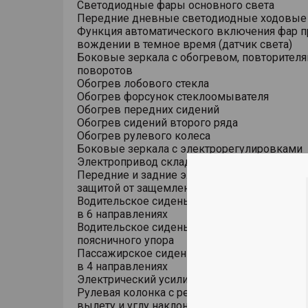
Светодиодные фары основного света
Передние дневные светодиодные ходовые
Функция автоматического включения фар п
вождении в темное время (датчик света)
Боковые зеркала с обогревом, повторител
поворотов
Обогрев лобового стекла
Обогрев форсунок стеклоомывателя
Обогрев передних сидений
Обогрев сидений второго ряда
Обогрев рулевого колеса
Боковые зеркала с электрорегулировками
Электропривод складывания боковых зерк
Передние и задние электростеклоподъемни
защитой от защемления, авто
Водительское сиденье с электрической рег
в 6 направлениях
Водительское сиденье с электрической рег
поясничного упора
Пассажирское сиденье с электрической ре
в 4 направлениях
Электрический усилитель рулевого управле
Рулевая колонка с регулировкой в 4 направ
вылету и углу наклона)