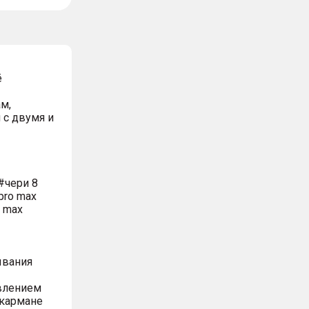
ё
м,
 с двумя и
#чери 8
pro max
o max
ывания
влением
 кармане