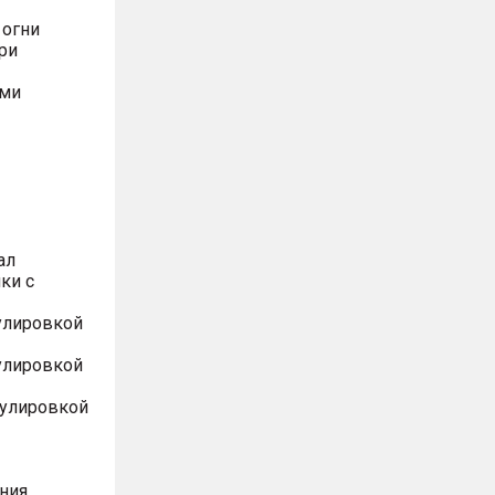
 огни
ри
ями
ал
ки с
улировкой
улировкой
гулировкой
ния