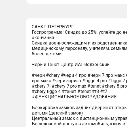
САНКТ-ПЕТЕРБУРГ
Госпрограмма! Скидка до 25%, успейте до е
окончания.
Скидка военнослужащим и их родственника
медицинскому персоналу, учителям, семьям
более детьми
Чери и Тенет Центр ИАТ Волхонский
#чери #chery #чери 4 про #чери 7 про макс 
про макс #чери арризо #tiggo 4 pro #tiggo 7 
#chery 7l #chery 7 pro max #tenet #chery 8 pr
#chery tiggo 4 #тенет #tenet #t8 #t7
#ФУНКЦИОНАЛЬНОЕ ОБОРУДОВАНИЕ
———————————————————————————
Блокировка замков задних дверей от откр
детьми (детский замок)
Центральный замок с дистанционным упра
Бесключевой доступ в автомобиль, ключ в