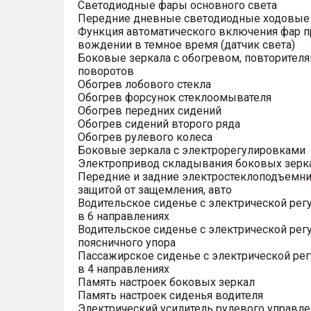
Светодиодные фары основного света
Передние дневные светодиодные ходовые
Функция автоматического включения фар п
вождении в темное время (датчик света)
Боковые зеркала с обогревом, повторител
поворотов
Обогрев лобового стекла
Обогрев форсунок стеклоомывателя
Обогрев передних сидений
Обогрев сидений второго ряда
Обогрев рулевого колеса
Боковые зеркала с электрорегулировками
Электропривод складывания боковых зерк
Передние и задние электростеклоподъемни
защитой от защемления, авто
Водительское сиденье с электрической рег
в 6 направлениях
Водительское сиденье с электрической рег
поясничного упора
Пассажирское сиденье с электрической ре
в 4 направлениях
Память настроек боковых зеркал
Память настроек сиденья водителя
Электрический усилитель рулевого управле