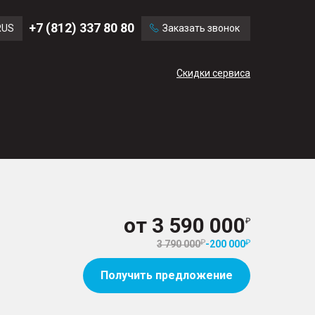
Ford
Land Rover
+7 (812) 337 80 80
RUS
Заказать звонок
Volvo
Cadillac
ENG
Скидки сервиса
CN
от
3 590 000
3 790 000
-
200 000
Получить предложение