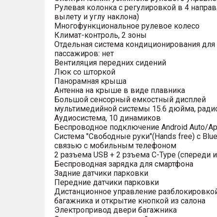
Рулевая колонка с регулировкой в 4 направ
вылету и углу наклона)
Многофункциональное рулевое колесо
Климат-контроль, 2 зоны
Отдельная система кондиционирования для
пассажиров: нет
Вентиляция передних сидений
Люк со шторкой
Панорамная крыша
Антенна на крыше в виде плавника
Большой сенсорный емкостный дисплей
мультимедийной системы 15.6 дюйма, рад
Аудиосистема, 10 динамиков
Беспроводное подключение Android Auto/App
Система "Свободные руки"(Hands free) с Blue
связью с мобильным телефоном
2 разъема USB + 2 рзъема C-Type (спереди и
Беспроводная зарядка для смартфона
Задние датчики парковки
Передние датчики парковки
Дистанционное управление разблокировко
багажника и открытие кнопкой из салона
Электропривод двери багажника