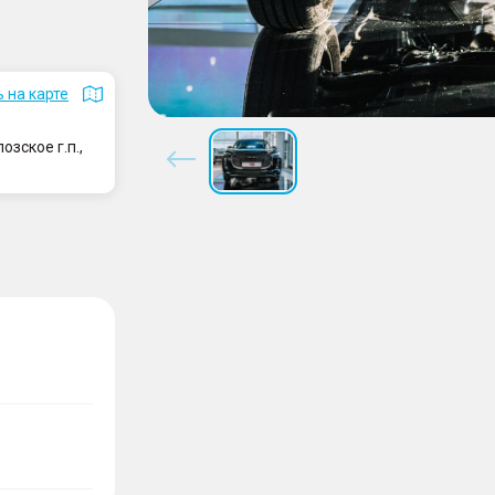
 на карте
зское г.п.,