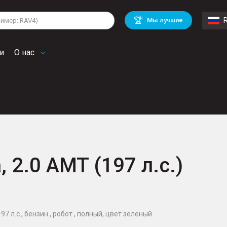
lkswagen
Mitsubishi
BMW
🏆
Мы лучшие
di
Chevrolet
Mercedes Benz
troen
Mini
и
О нас
, 2.0 AMT (197 л.с.)
197 л.с., бензин , робот , полный, цвет зеленый