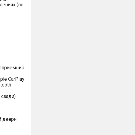
лениях (по
иоприёмник
le CarPlay
tooth-
 сзади)
й двери