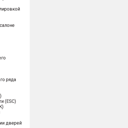
улировкой
 салоне
его
го ряда
)
и (ESC)
K)
я
ии дверей