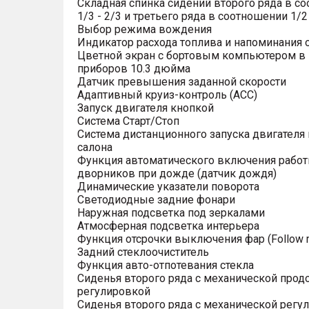
Складная спинка сидений второго ряда в с
1/3 - 2/3 и третьего ряда в соотношении 1/2 
Выбор режима вождения
Индикатор расхода топлива и напоминания 
Цветной экран с бортовым компьютером в
приборов 10.3 дюйма
Датчик превышения заданной скорости
Адаптивный круиз-контроль (ACC)
Запуск двигателя кнопкой
Система Старт/Стоп
Система дистанционного запуска двигателя 
салона
Функция автоматического включения рабо
дворников при дожде (датчик дождя)
Динамические указатели поворота
Светодиодные задние фонари
Наружная подсветка под зеркалами
Атмосферная подсветка интерьера
Функция отсрочки выключения фар (Follow 
Задний стеклоочиститель
Функция авто-отпотевания стекла
Сиденья второго ряда с механической прод
регулировкой
Сиденья второго ряда с механической регу