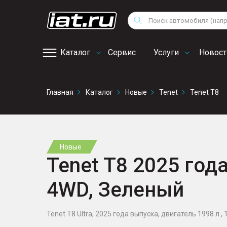
Мотоциклы
Vo
Снегоходы
Поиск
Au
Квадроциклы
Ci
Каталог
Сервис
Услуги
Новост
Онлайн запись на
Главная
Каталог
Новые
Tenet
Tenet T8
сервис
Новые
Tenet T8 2025 года
4WD, Зеленый
Tenet T8 Ultra, 2025 года выпуска, двигатель 1998 л., 