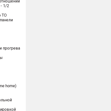
оотношении
- 1/2
о ТО
 панели
и прогрева
ты
me home)
ольной
лировкой