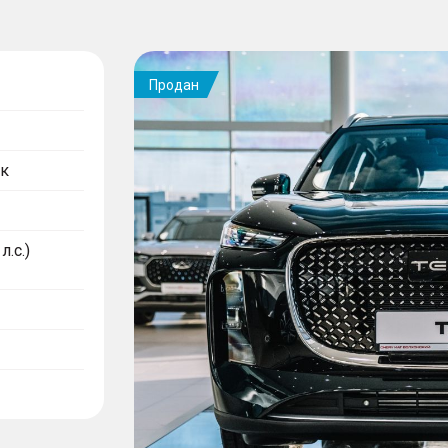
Продан
к
л.с.)