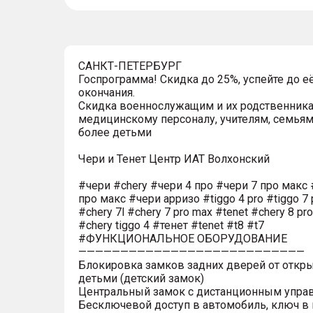
САНКТ-ПЕТЕРБУРГ
Госпрограмма! Скидка до 25%, успейте до е
окончания.
Скидка военнослужащим и их родственника
медицинскому персоналу, учителям, семьям
более детьми
Чери и Тенет Центр ИАТ Волхонский
#чери #chery #чери 4 про #чери 7 про макс 
про макс #чери арризо #tiggo 4 pro #tiggo 7 
#chery 7l #chery 7 pro max #tenet #chery 8 pr
#chery tiggo 4 #тенет #tenet #t8 #t7
#ФУНКЦИОНАЛЬНОЕ ОБОРУДОВАНИЕ
———————————————————————————
Блокировка замков задних дверей от откр
детьми (детский замок)
Центральный замок с дистанционным упра
Бесключевой доступ в автомобиль, ключ в