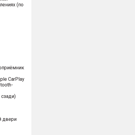
лениях (по
иоприёмник
le CarPlay
tooth-
 сзади)
й двери