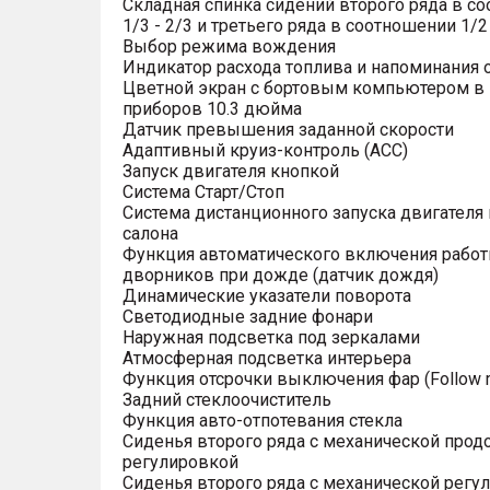
Складная спинка сидений второго ряда в с
1/3 - 2/3 и третьего ряда в соотношении 1/2 
Выбор режима вождения
Индикатор расхода топлива и напоминания 
Цветной экран с бортовым компьютером в
приборов 10.3 дюйма
Датчик превышения заданной скорости
Адаптивный круиз-контроль (ACC)
Запуск двигателя кнопкой
Система Старт/Стоп
Система дистанционного запуска двигателя 
салона
Функция автоматического включения рабо
дворников при дожде (датчик дождя)
Динамические указатели поворота
Светодиодные задние фонари
Наружная подсветка под зеркалами
Атмосферная подсветка интерьера
Функция отсрочки выключения фар (Follow 
Задний стеклоочиститель
Функция авто-отпотевания стекла
Сиденья второго ряда с механической прод
регулировкой
Сиденья второго ряда с механической регу