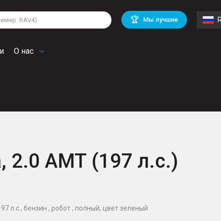
lkswagen
Mitsubishi
BMW
🏆
Мы лучшие
di
Chevrolet
Mercedes Benz
troen
Mini
и
О нас
, 2.0 AMT (197 л.с.)
197 л.с., бензин , робот , полный, цвет зеленый