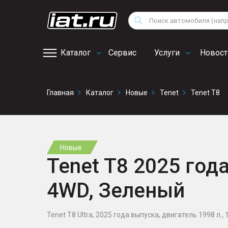
Мотоциклы
Vo
Снегоходы
Поиск
Au
Квадроциклы
Ci
Каталог
Сервис
Услуги
Новост
Онлайн запись на
Главная
Каталог
Новые
Tenet
Tenet T8
сервис
Новые
Tenet T8 2025 года
4WD, Зеленый
Tenet T8 Ultra, 2025 года выпуска, двигатель 1998 л., 