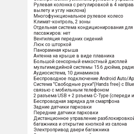
Рулевая колонка с регулировкой в 4 направ
вылету и углу наклона)
Многофункциональное рулевое колесо
Климат-контроль, 2 зоны
Отдельная система кондиционирования для
пассажиров: нет
Вентиляция передних сидений
Люк со шторкой
Панорамная крыша
Антенна на крыше в виде плавника
Большой сенсорный емкостный дисплей
мультимедийной системы 15.6 дюйма, рад
Аудиосистема, 10 динамиков
Беспроводное подключение Android Auto/App
Система "Свободные руки"(Hands free) с Blue
связью с мобильным телефоном
2 разъема USB + 2 рзъема C-Type (спереди и
Беспроводная зарядка для смартфона
Задние датчики парковки
Передние датчики парковки
Дистанционное управление разблокировко
багажника и открытие кнопкой из салона
Электропривод двери багажника