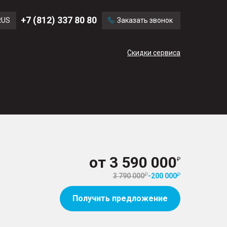
Ford
Land Rover
+7 (812) 337 80 80
RUS
Заказать звонок
Volvo
Cadillac
ENG
Скидки сервиса
CN
от
3 590 000
3 790 000
-
200 000
Получить предложение