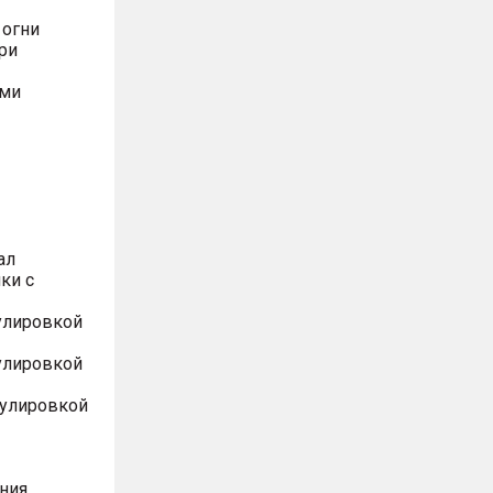
 огни
ри
ями
ал
ки с
улировкой
улировкой
гулировкой
ния