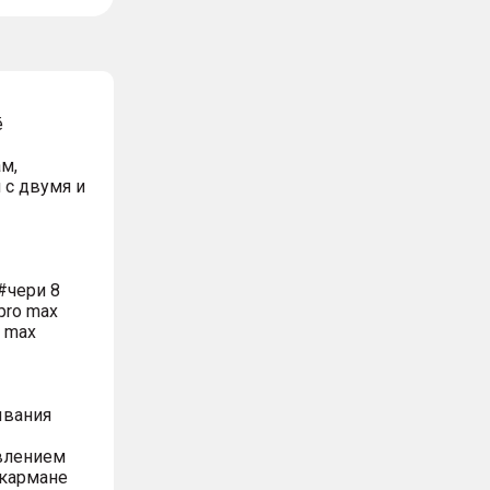
ё
м,
 с двумя и
#чери 8
pro max
o max
ывания
влением
 кармане