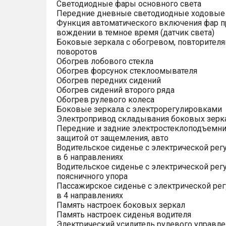
Светодиодные фары основного света
Передние дневные светодиодные ходовые
Функция автоматического включения фар п
вождении в темное время (датчик света)
Боковые зеркала с обогревом, повторител
поворотов
Обогрев лобового стекла
Обогрев форсунок стеклоомывателя
Обогрев передних сидений
Обогрев сидений второго ряда
Обогрев рулевого колеса
Боковые зеркала с электрорегулировками
Электропривод складывания боковых зерк
Передние и задние электростеклоподъемни
защитой от защемления, авто
Водительское сиденье с электрической рег
в 6 направлениях
Водительское сиденье с электрической рег
поясничного упора
Пассажирское сиденье с электрической ре
в 4 направлениях
Память настроек боковых зеркал
Память настроек сиденья водителя
Электрический усилитель рулевого управле