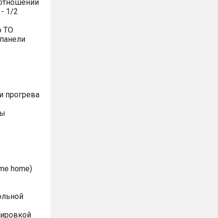
оотношении
- 1/2
о ТО
 панели
и прогрева
ты
me home)
ольной
лировкой