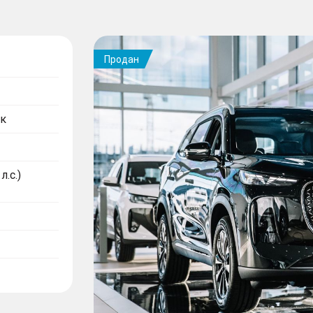
Продан
к
л.с.)