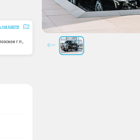
 на карте
зское г.п.,