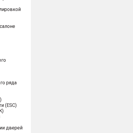
улировкой
 салоне
его
го ряда
)
и (ESC)
K)
я
ии дверей