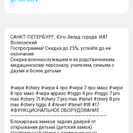
Показать
тултип
САНКТ-ПЕТЕРБУРГ, Юго-Запад города. ИАТ
Волхонский
Госпрограмма! Скидка до 25%, успейте до её
окончания.
Скидка военнослужащим и их родственникам,
медицинскому персоналу, учителям, семьям с
двумя и более детьми
#чери #chery #чери 4 про #чери 7 про макс #чери
8 про макс #чери арризо #tiggo 4 pro #tiggo 7 pro
max #chery 7l #chery 7 pro max #tenet #chery 8 pro
max #chery tiggo 4 #тенет #tenet #t8 #t7
#ФУНКЦИОНАЛЬНОЕ ОБОРУДОВАНИЕ
———————————————————————————
Блокировка замков задних дверей от
открывания детьми (детский замок)
Центральный замок с дистанционным