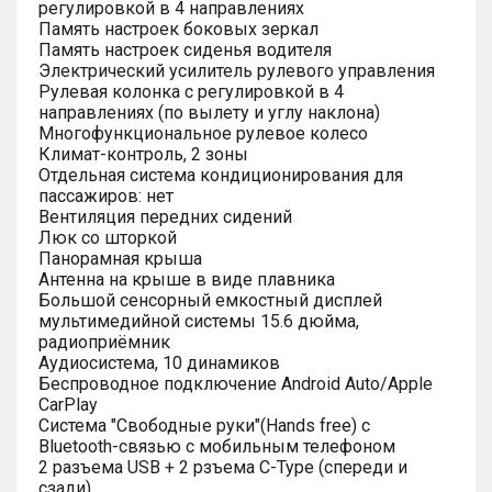
регулировкой в 4 направлениях
Память настроек боковых зеркал
Память настроек сиденья водителя
Электрический усилитель рулевого управления
Рулевая колонка с регулировкой в 4
направлениях (по вылету и углу наклона)
Многофункциональное рулевое колесо
Климат-контроль, 2 зоны
Отдельная система кондиционирования для
пассажиров: нет
Вентиляция передних сидений
Люк со шторкой
Панорамная крыша
Антенна на крыше в виде плавника
Большой сенсорный емкостный дисплей
мультимедийной системы 15.6 дюйма,
радиоприёмник
Аудиосистема, 10 динамиков
Беспроводное подключение Android Auto/Apple
CarPlay
Система "Свободные руки"(Hands free) с
Bluetooth-связью с мобильным телефоном
2 разъема USB + 2 рзъема C-Type (спереди и
сзади)