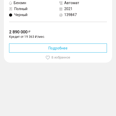
Бензин
Автомат
Полный
2021
Черный
139847
2 890 000
Кредит от 19 363 ₽/мес.
Подробнее
В избранное
1
/
10