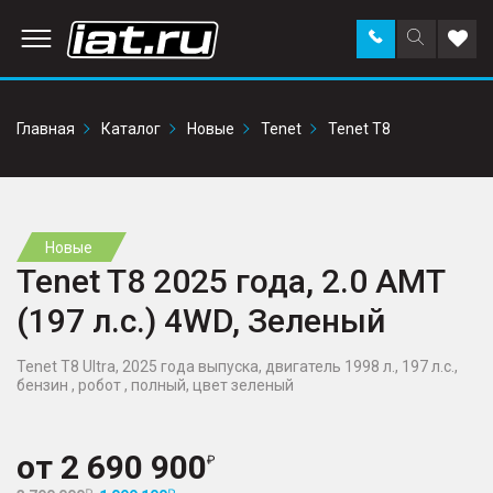
Заказать
Поиск
Доба
звонок
по
в
сайту
избр
Главная
Каталог
Новые
Tenet
Tenet T8
Новые
Tenet T8 2025 года, 2.0 AMT
(197 л.с.) 4WD, Зеленый
Tenet T8 Ultra, 2025 года выпуска, двигатель 1998 л., 197 л.с.,
бензин , робот , полный, цвет зеленый
от
2 690 900