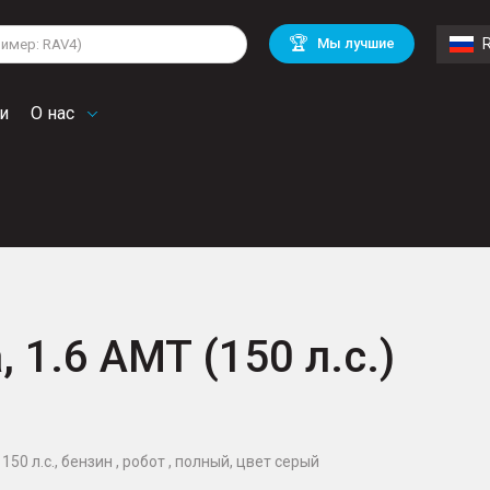
lkswagen
Mitsubishi
BMW
🏆
Мы лучшие
di
Chevrolet
Volvo
troen
Mini
и
О нас
, 1.6 AMT (150 л.с.)
150 л.с., бензин , робот , полный, цвет серый