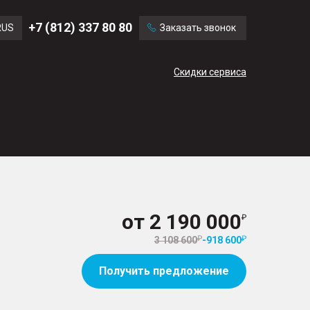
Ford
Land Rover
+7 (812) 337 80 80
RUS
Заказать звонок
Mercedes Benz
Cadillac
ENG
Скидки сервиса
CN
от
2 190 000
3 108 600
-
918 600
Получить предложение