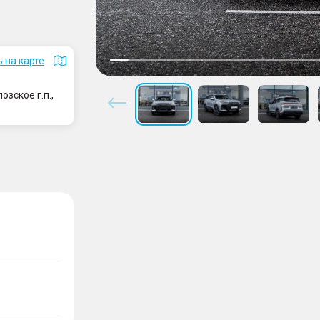
 на карте
зское г.п.,