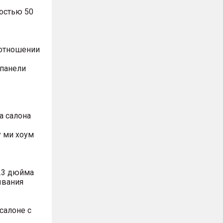
остью 50
оотношении
 панели
а салона
 ми хоум
.3 дюйма
ывания
салоне с