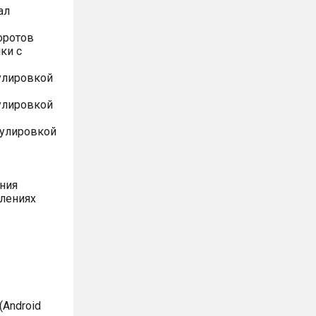
ал
оротов
ки с
улировкой
улировкой
гулировкой
ния
влениях
Android