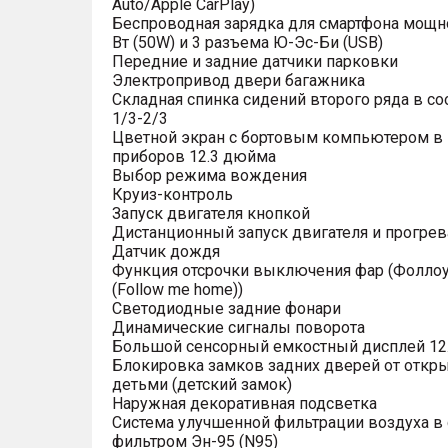
Auto/Apple CarPlay)
Беспроводная зарядка для смартфона мощн
Вт (50W) и 3 разъема Ю-Эс-Би (USB)
Передние и задние датчики парковки
Электропривод двери багажника
Складная спинка сидений второго ряда в с
1/3-2/3
Цветной экран с бортовым компьютером в
приборов 12.3 дюйма
Выбор режима вождения
Круиз-контроль
Запуск двигателя кнопкой
Дистанционный запуск двигателя и прогрев
Датчик дождя
Функция отсрочки выключения фар (Фоллоу
(Follow me home))
Светодиодные задние фонари
Динамические сигналы поворота
Большой сенсорный емкостный дисплей 12
Блокировка замков задних дверей от откр
детьми (детский замок)
Наружная декоративная подсветка
Система улучшенной фильтрации воздуха в 
фильтром Эн-95 (N95)