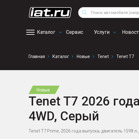
Мотоциклы
Vo
Снегоходы
Поиск
Au
Квадроциклы
Ci
Каталог
Сервис
Услуги
Новост
Онлайн запись на
Главная
Каталог
Новые
Tenet
Tenet T7
сервис
Новые
Tenet T7 2026 года
4WD, Серый
Tenet T7 Prime, 2026 года выпуска, двигатель 1598 л., 