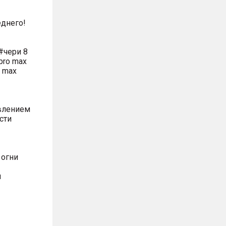
днего!
#чери 8
pro max
o max
влением
сти
 огни
м