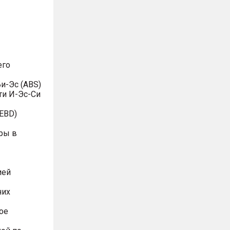
его
и-Эс (ABS)
ти И-Эс-Си
EBD)
ры в
ией
них
ое