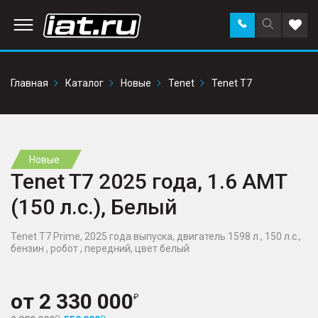
Заказать
Поиск
Доба
звонок
по
в
сайту
избр
Главная
Каталог
Новые
Tenet
Tenet T7
Новые
Tenet T7 2025 года, 1.6 AMT
(150 л.с.), Белый
Tenet T7 Prime, 2025 года выпуска, двигатель 1598 л., 150 л.с.,
бензин , робот , передний, цвет белый
от
2 330 000