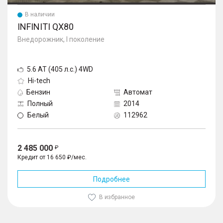
В наличии
INFINITI QX80
Внедорожник, I поколение
5.6 AT (405 л.с.) 4WD
Hi-tech
Бензин
Автомат
Полный
2014
Белый
112962
2 485 000
Кредит от 16 650 ₽/мес.
Подробнее
В избранное
1
/
10