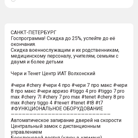
Показать
тултип
САНКТ-ПЕТЕРБУРГ
Госпрограмма! Скидка до 25%, успейте до её
окончания.
Скидка военнослужащим и их родственникам,
медицинскому персоналу, учителям, семьям с
двумя и более детьми
Чери и Тенет Центр ИАТ Волхонский
#чери #chery #чери 4 про #чери 7 про макс #чери
8 про макс #чери арризо #tiggo 4 pro #tiggo 7 pro
max #chery 7l #chery 7 pro max #tenet #chery 8 pro
max #chery tiggo 4 #тенет #tenet #t8 #t7
#ФУНКЦИОНАЛЬНОЕ ОБОРУДОВАНИЕ
———————————————————————————
Автоматическое запирание дверей на скорости
Центральный замок с дистанционным
управлением
Бесключевой доступ (ключ в кармане)