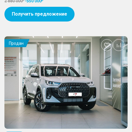
2 880 000
-
550 000
Получить предложение
Продан
Добавить
в
избранное