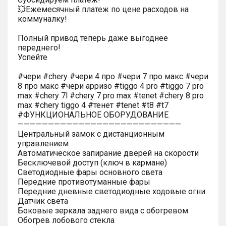
💥Ежемесячный платеж по цене расходов на
коммуналку!
Полный привод теперь даже выгоднее
переднего!
Успейте
#чери #chery #чери 4 про #чери 7 про макс #чери
8 про макс #чери арризо #tiggo 4 pro #tiggo 7 pro
max #chery 7l #chery 7 pro max #tenet #chery 8 pro
max #chery tiggo 4 #тенет #tenet #t8 #t7
#ФУНКЦИОНАЛЬНОЕ ОБОРУДОВАНИЕ
———————————————————————————
Центральный замок с дистанционным
управлением
Автоматическое запирание дверей на скорости
Бесключевой доступ (ключ в кармане)
Светодиодные фары основного света
Передние противотуманные фары
Передние дневные светодиодные ходовые огни
Датчик света
Боковые зеркала заднего вида с обогревом
Обогрев лобового стекла