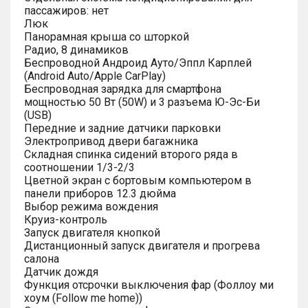
пассажиров: нет
Люк
Панорамная крыша со шторкой
Радио, 8 динамиков
Беспроводной Андроид Ауто/Эппл Карплей
(Android Auto/Apple CarPlay)
Беспроводная зарядка для смартфона
мощностью 50 Вт (50W) и 3 разъема Ю-Эс-Би
(USB)
Передние и задние датчики парковки
Электропривод двери багажника
Складная спинка сидений второго ряда в
соотношении 1/3-2/3
Цветной экран с бортовым компьютером в
панели приборов 12.3 дюйма
Выбор режима вождения
Круиз-контроль
Запуск двигателя кнопкой
Дистанционный запуск двигателя и прогрева
салона
Датчик дождя
Функция отсрочки выключения фар (Фоллоу ми
хоум (Follow me home))