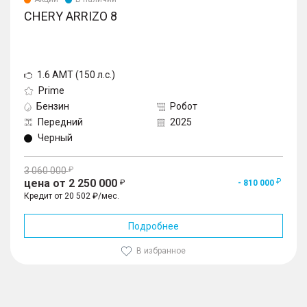
CHERY ARRIZO 8
1.6 AMT (150 л.с.)
Prime
Бензин
Робот
Передний
2025
Черный
3 060 000
цена от 2 250 000
- 810 000
Кредит от 20 502 ₽/мес.
Подробнее
В избранное
1
/
10