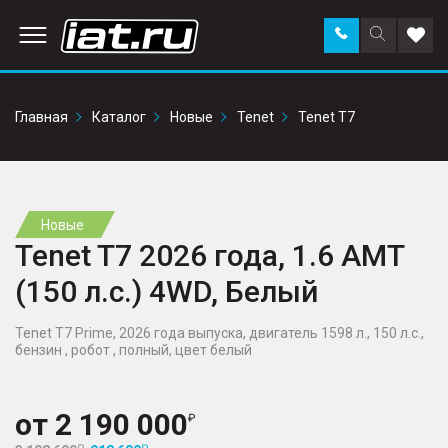
Заказать
Поиск
Доба
звонок
по
в
сайту
избр
Главная
Каталог
Новые
Tenet
Tenet T7
Новые
Tenet T7 2026 года, 1.6 AMT
(150 л.с.) 4WD, Белый
Tenet T7 Prime, 2026 года выпуска, двигатель 1598 л., 150 л.с.,
бензин , робот , полный, цвет белый
от
2 190 000