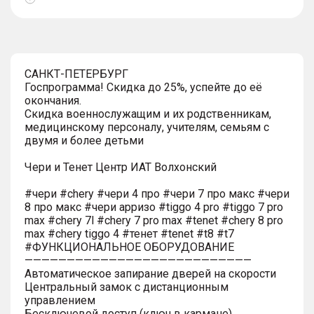
Показать
тултип
САНКТ-ПЕТЕРБУРГ
Госпрограмма! Скидка до 25%, успейте до её
окончания.
Скидка военнослужащим и их родственникам,
медицинскому персоналу, учителям, семьям с
двумя и более детьми
Чери и Тенет Центр ИАТ Волхонский
#чери #chery #чери 4 про #чери 7 про макс #чери
8 про макс #чери арризо #tiggo 4 pro #tiggo 7 pro
max #chery 7l #chery 7 pro max #tenet #chery 8 pro
max #chery tiggo 4 #тенет #tenet #t8 #t7
#ФУНКЦИОНАЛЬНОЕ ОБОРУДОВАНИЕ
———————————————————————————
Автоматическое запирание дверей на скорости
Центральный замок с дистанционным
управлением
Бесключевой доступ (ключ в кармане)