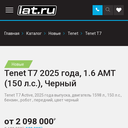
Заказать
Поиск
Доба
звонок
по
в
сайту
избр
Главная
Каталог
Новые
Tenet
Tenet T7
Новые
Tenet T7 2025 года, 1.6 AMT
(150 л.с.), Черный
Tenet T7 Active, 2025 года выпуска, двигатель 1598 л., 150 л.с.,
бензин , робот , передний, цвет черный
от
2 098 000