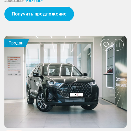
2 680 000
-
582 000
Получить предложение
Продан
Добавить
в
избранное