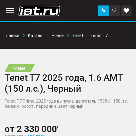
Заказать
Поиск
Доба
звонок
по
в
сайту
избр
Главная
Каталог
Новые
Tenet
Tenet T7
Новые
Tenet T7 2025 года, 1.6 AMT
(150 л.с.), Черный
Tenet T7 Prime, 2025 года выпуска, двигатель 1598 л., 150 л.с.,
бензин , робот , передний, цвет черный
от
2 330 000