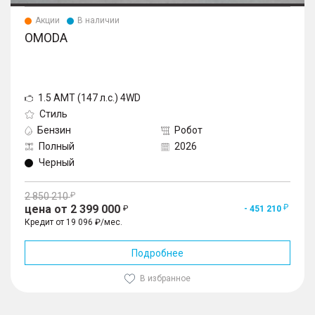
Акции
В наличии
OMODA
1.5 AMT (147 л.с.) 4WD
Стиль
Бензин
Робот
Полный
2026
Черный
2 850 210
цена от 2 399 000
- 451 210
Кредит от 19 096 ₽/мес.
Подробнее
В избранное
1
/
10