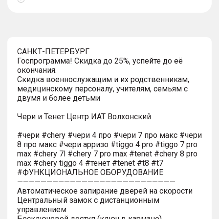
Показать
тултип
САНКТ-ПЕТЕРБУРГ
Госпрограмма! Скидка до 25%, успейте до её
окончания.
Скидка военнослужащим и их родственникам,
медицинскому персоналу, учителям, семьям с
двумя и более детьми
Чери и Тенет Центр ИАТ Волхонский
#чери #chery #чери 4 про #чери 7 про макс #чери
8 про макс #чери арризо #tiggo 4 pro #tiggo 7 pro
max #chery 7l #chery 7 pro max #tenet #chery 8 pro
max #chery tiggo 4 #тенет #tenet #t8 #t7
#ФУНКЦИОНАЛЬНОЕ ОБОРУДОВАНИЕ
———————————————————————————
Автоматическое запирание дверей на скорости
Центральный замок с дистанционным
управлением
Бесключевой доступ (ключ в кармане)