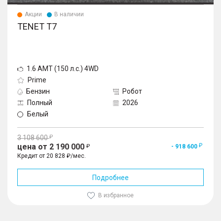
Акции
В наличии
TENET T7
1.6 AMT (150 л.с.) 4WD
Prime
Бензин
Робот
Полный
2026
Белый
3 108 600
цена от 2 190 000
- 918 600
Кредит от 20 828 ₽/мес.
Подробнее
В избранное
1
/
10