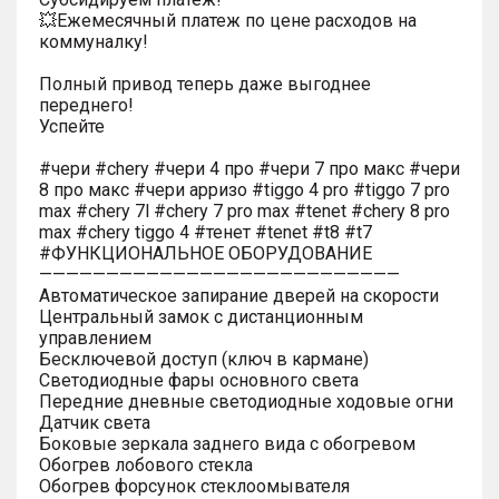
💥Ежемесячный платеж по цене расходов на
коммуналку!
Полный привод теперь даже выгоднее
переднего!
Успейте
#чери #chery #чери 4 про #чери 7 про макс #чери
8 про макс #чери арризо #tiggo 4 pro #tiggo 7 pro
max #chery 7l #chery 7 pro max #tenet #chery 8 pro
max #chery tiggo 4 #тенет #tenet #t8 #t7
#ФУНКЦИОНАЛЬНОЕ ОБОРУДОВАНИЕ
———————————————————————————
Автоматическое запирание дверей на скорости
Центральный замок с дистанционным
управлением
Бесключевой доступ (ключ в кармане)
Светодиодные фары основного света
Передние дневные светодиодные ходовые огни
Датчик света
Боковые зеркала заднего вида с обогревом
Обогрев лобового стекла
Обогрев форсунок стеклоомывателя