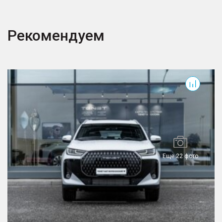
Рекомендуем
T7
T
Еще 22 фото