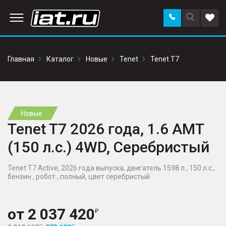
Заказать
Поиск
Доба
звонок
по
в
сайту
избр
Главная
Каталог
Новые
Tenet
Tenet T7
Новые
Tenet T7 2026 года, 1.6 AMT
(150 л.с.) 4WD, Серебристый
Tenet T7 Active, 2026 года выпуска, двигатель 1598 л., 150 л.с.,
бензин , робот , полный, цвет серебристый
от
2 037 420