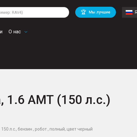
lkswagen
Mitsubishi
BMW
🏆
Мы лучшие
di
Chevrolet
Volvo
troen
Mini
и
О нас
, 1.6 AMT (150 л.с.)
 150 л.с., бензин , робот , полный, цвет черный