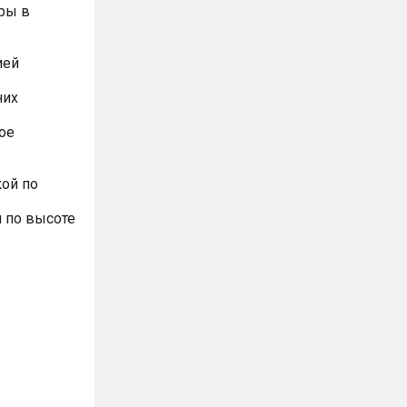
ры в
ией
них
ое
ой по
 по высоте