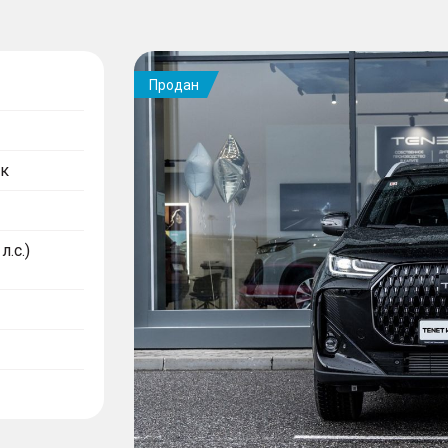
Продан
к
л.с.)