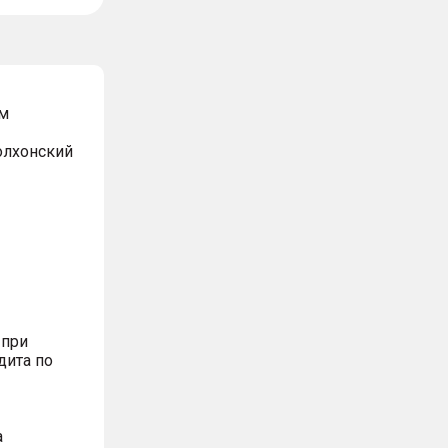
м
Волхонский
 при
дита по
а