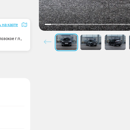
 на карте
зское г.п.,