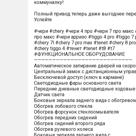
коммуналку!
Полный привод теперь даже выгоднее пере
Успейте
#чери #chery #чери 4 про #чери 7 про макс 
про макс #чери арризо #tiggo 4 pro #tiggo 7 
#chery 7l #chery 7 pro max #tenet #chery 8 pr
#chery tiggo 4 #тенет #tenet #t8 #t7
#ФУНКЦИОНАЛЬНОЕ ОБОРУДОВАНИЕ
———————————————————————————
Автоматическое запирание дверей на скоро
Центральный замок с дистанционным упра
Бесключевой доступ (ключ в кармане)
Светодиодные фары основного света
Передние дневные светодиодные ходовые
Датчик света
Боковые зеркала заднего вида с обогрево
Обогрев лобового стекла
Обогрев форсунок стеклоомывателя
Обогрев передних сидений
Обогрев сидений второго ряда
Обогрев рулевого колеса
Боковые зеркала заднего вида с