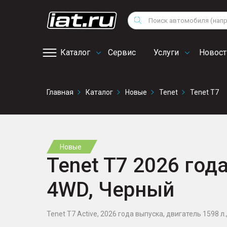
Мотоциклы
Vo
Снегоходы
Поиск
Au
Квадроциклы
Ci
Каталог
Сервис
Услуги
Новост
Онлайн запись на
Главная
Каталог
Новые
Tenet
Tenet T7
сервис
Новые
Tenet T7 2026 года
4WD, Черный
Tenet T7 Active, 2026 года выпуска, двигатель 1598 л.,