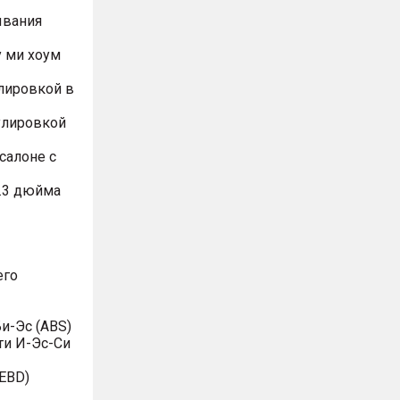
ывания
 ми хоум
лировкой в
улировкой
салоне с
.3 дюйма
его
и-Эс (ABS)
ти И-Эс-Си
EBD)