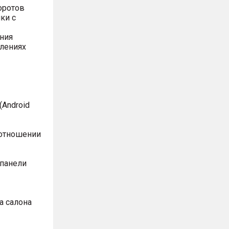
оротов
ки с
ния
влениях
Android
оотношении
 панели
а салона