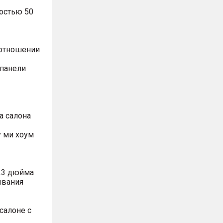
остью 50
оотношении
 панели
а салона
 ми хоум
.3 дюйма
ывания
салоне с