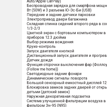
Auto/Apple CarPlay)
Беспроводная зарядка для смартфона мощн
Вт (50W) и 3 разъема Ю-Эс-Би (USB)
Передние и задние датчики парковки
Электропривод двери багажника
Складная спинка сидений второго ряда в с
1/3-2/3
Цветной экран с бортовым компьютером в
приборов 12.3 дюйма
Выбор режима вождения
Круиз-контроль
Запуск двигателя кнопкой
Дистанционный запуск двигателя и прогрев
Датчик дождя
Функция отсрочки выключения фар (Фоллоу
(Follow me home))
Светодиодные задние фонари
Динамические сигналы поворота
Большой сенсорный емкостный дисплей 12
Блокировка замков задних дверей от откр
детьми (детский замок)
Наружная декоративная подсветка
Система улучшенной фильтрации воздуха в 
фильтром Эн-95 (N95)