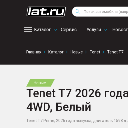
Мотоциклы
Vo
Снегоходы
Поиск
Au
Квадроциклы
Ci
Каталог
Сервис
Услуги
Новост
Онлайн запись на
Главная
Каталог
Новые
Tenet
Tenet T7
сервис
Новые
Tenet T7 2026 года
4WD, Белый
Tenet T7 Prime, 2026 года выпуска, двигатель 1598 л., 