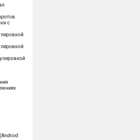
ал
оротов
ки с
улировкой
улировкой
гулировкой
ния
влениях
Android