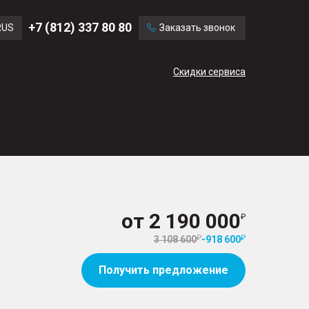
Ford
Land Rover
+7 (812) 337 80 80
RUS
Заказать звонок
Volvo
Cadillac
ENG
Скидки сервиса
CN
от
2 190 000
3 108 600
-
918 600
Получить предложение