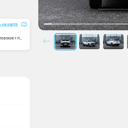
 на карте
зское г.п.,