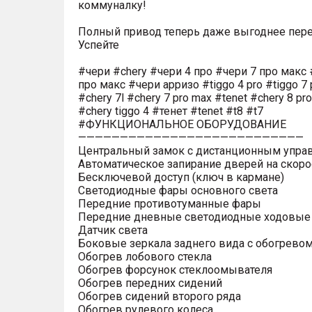
коммуналку!
Полный привод теперь даже выгоднее пере
Успейте
#чери #chery #чери 4 про #чери 7 про макс 
про макс #чери арризо #tiggo 4 pro #tiggo 7 
#chery 7l #chery 7 pro max #tenet #chery 8 pr
#chery tiggo 4 #тенет #tenet #t8 #t7
#ФУНКЦИОНАЛЬНОЕ ОБОРУДОВАНИЕ
———————————————————————————
Центральный замок с дистанционным упра
Автоматическое запирание дверей на скоро
Бесключевой доступ (ключ в кармане)
Светодиодные фары основного света
Передние противотуманные фары
Передние дневные светодиодные ходовые
Датчик света
Боковые зеркала заднего вида с обогрево
Обогрев лобового стекла
Обогрев форсунок стеклоомывателя
Обогрев передних сидений
Обогрев сидений второго ряда
Обогрев рулевого колеса