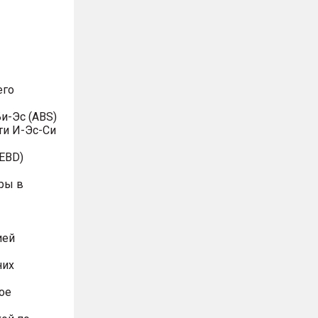
его
и-Эс (ABS)
ти И-Эс-Си
EBD)
ры в
ией
них
ое