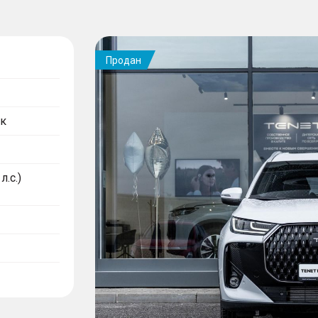
Продан
к
л.с.)