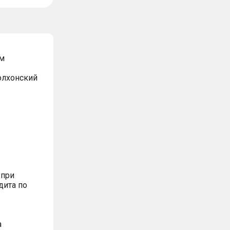
м
Волхонский
 при
дита по
а