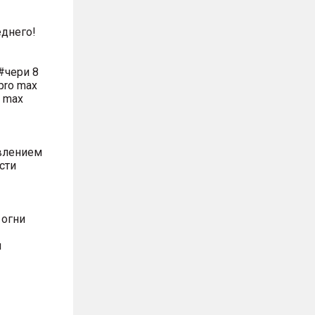
днего!
#чери 8
pro max
o max
влением
сти
 огни
м