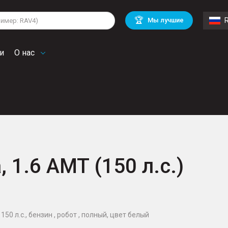
lkswagen
Mitsubishi
BMW
🏆
Мы лучшие
di
Chevrolet
Mercedes Benz
troen
Mini
и
О нас
, 1.6 AMT (150 л.с.)
150 л.с., бензин , робот , полный, цвет белый