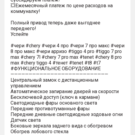
💥Ежемесячный платеж по цене расходов на
коммуналку!
Полный привод теперь даже выгоднее
переднего!
Успейте
#чери #chery #чери 4 про #чери 7 про макс #чери
8 про макс #чери арризо #tiggo 4 pro #tiggo 7 pro
max #chery 7l #chery 7 pro max #tenet #chery 8 pro
max #chery tiggo 4 #тенет #tenet #t8 #t7
#ФУНКЦИОНАЛЬНОЕ ОБОРУДОВАНИЕ
———————————————————————————
Центральный замок с дистанционным
управлением
Автоматическое запирание дверей на скорости
Бесключевой доступ (ключ в кармане)
Светодиодные фары основного света
Передние противотуманные фары
Передние дневные светодиодные ходовые огни
Датчик света
Боковые зеркала заднего вида с обогревом
Обогрев лобового стекла