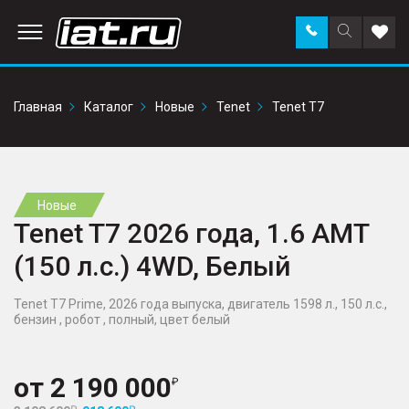
Заказать
Поиск
Доба
звонок
по
в
сайту
избр
Главная
Каталог
Новые
Tenet
Tenet T7
Новые
Tenet T7 2026 года, 1.6 AMT
(150 л.с.) 4WD, Белый
Tenet T7 Prime, 2026 года выпуска, двигатель 1598 л., 150 л.с.,
бензин , робот , полный, цвет белый
от
2 190 000