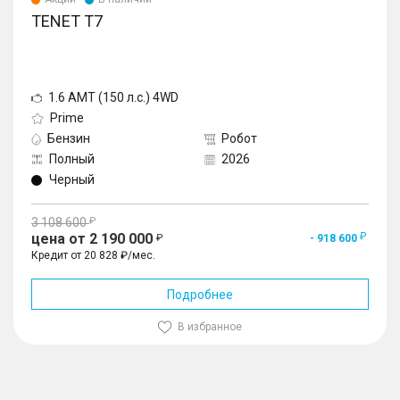
TENET T7
1.6 AMT (150 л.с.) 4WD
Prime
Бензин
Робот
Полный
2026
Черный
3 108 600
цена от 2 190 000
- 918 600
Кредит от 20 828 ₽/мес.
Подробнее
В избранное
1
/
10