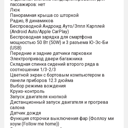
пассажиров: нет
Люк
Панорамная крыша со шторкой
Радио, 8 динамиков
Беспроводной Андроид Ауто/Эппл Карплей
(Android Auto/Apple CarPlay)
Беспроводная зарядка для смартфона
мощностью 50 Вт (50W) и 3 разъема Ю-Эс-Би
(USB)
Передние и задние датчики парковки
Электропривод двери багажника
Складная спинка сидений второго ряда в
соотношении 1/3-2/3
Цветной экран с бортовым компьютером в
панели приборов 12.3 дюйма
Выбор режима вождения
Круиз-контроль
Запуск двигателя кнопкой
Дистанционный запуск двигателя и прогрева
салона
Датчик дождя
Функция отсрочки выключения фар (Фоллоу ми
хоум (Follow me home))