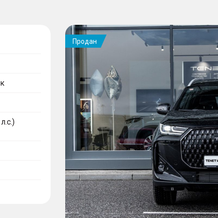
Продан
к
л.с.)