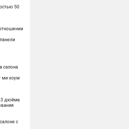
остью 50
оотношении
 панели
а салона
 ми хоум
.3 дюйма
ывания
салоне с