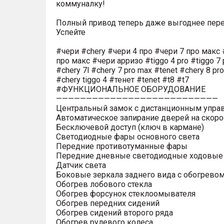
коммуналку!
Полный привод теперь даже выгоднее пере
Успейте
#чери #chery #чери 4 про #чери 7 про макс 
про макс #чери арризо #tiggo 4 pro #tiggo 7 
#chery 7l #chery 7 pro max #tenet #chery 8 pr
#chery tiggo 4 #тенет #tenet #t8 #t7
#ФУНКЦИОНАЛЬНОЕ ОБОРУДОВАНИЕ
———————————————————————————
Центральный замок с дистанционным упра
Автоматическое запирание дверей на скоро
Бесключевой доступ (ключ в кармане)
Светодиодные фары основного света
Передние противотуманные фары
Передние дневные светодиодные ходовые
Датчик света
Боковые зеркала заднего вида с обогрево
Обогрев лобового стекла
Обогрев форсунок стеклоомывателя
Обогрев передних сидений
Обогрев сидений второго ряда
Обогрев рулевого колеса