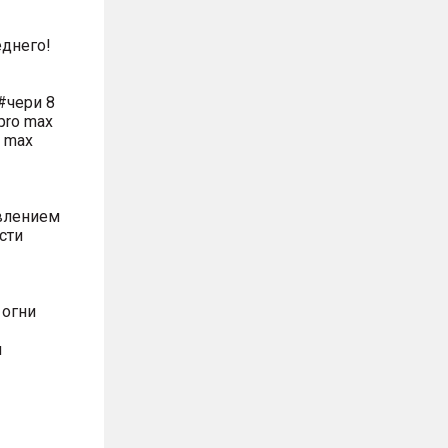
днего!
#чери 8
pro max
o max
влением
сти
 огни
м