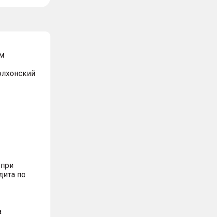
м
Волхонский
 при
дита по
а