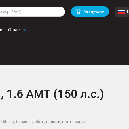
lkswagen
Mitsubishi
BMW
🏆
Мы лучшие
di
Chevrolet
Volvo
troen
Mini
и
О нас
, 1.6 AMT (150 л.с.)
150 л.с., бензин , робот , полный, цвет черный