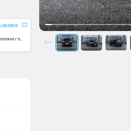
 на карте
зское г.п.,