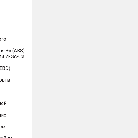
его
и-Эс (ABS)
ти И-Эс-Си
EBD)
ры в
ией
них
ое