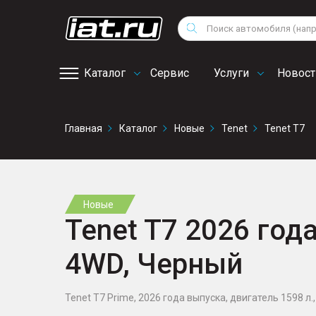
Мотоциклы
Vo
Снегоходы
Поиск
Au
Квадроциклы
Ci
Каталог
Сервис
Услуги
Новост
Онлайн запись на
Главная
Каталог
Новые
Tenet
Tenet T7
сервис
Новые
Tenet T7 2026 года
4WD, Черный
Tenet T7 Prime, 2026 года выпуска, двигатель 1598 л., 