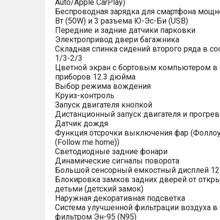
Auto/Apple CarPlay)
Беспроводная зарядка для смартфона мощн
Вт (50W) и 3 разъема Ю-Эс-Би (USB)
Передние и задние датчики парковки
Электропривод двери багажника
Складная спинка сидений второго ряда в с
1/3-2/3
Цветной экран с бортовым компьютером в
приборов 12.3 дюйма
Выбор режима вождения
Круиз-контроль
Запуск двигателя кнопкой
Дистанционный запуск двигателя и прогрев
Датчик дождя
Функция отсрочки выключения фар (Фоллоу
(Follow me home))
Светодиодные задние фонари
Динамические сигналы поворота
Большой сенсорный емкостный дисплей 12
Блокировка замков задних дверей от откр
детьми (детский замок)
Наружная декоративная подсветка
Система улучшенной фильтрации воздуха в 
фильтром Эн-95 (N95)