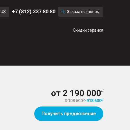
Ford
Land Rover
+7 (812) 337 80 80
RUS
Заказать звонок
Mercedes Benz
Cadillac
ENG
Скидки сервиса
CN
от
2 190 000
3 108 600
-
918 600
Получить предложение