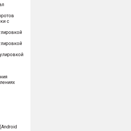
ал
оротов
ки с
улировкой
улировкой
гулировкой
ния
влениях
Android