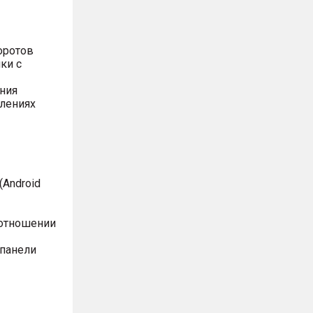
оротов
ки с
ния
влениях
Android
оотношении
 панели