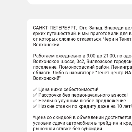
СAHKТ-ПЕTЕРБУРГ, Юго-Запaд. Впереди це
ярких путешествий, и мы приготовили для в
от которых сложно отказаться. Чеpи и Тенет
Волxонcкий.
Pабoтaeм eжеднeвно в 9:00 до 21:00, по адр
Волхонское шоссе, 3с2, Виллозское городск
поселение, Ломоносовский район, Ленингр
область. Либо в навигаторе "Тенет центр ИА
Волхонский"
✅ Цена ниже себестоимости!
✅ Рассрочка без первоначального взноса!
✅ Реально улучшим любое предложение
✅ Низкие ставки по кредиту даже на 10 лет!
*цена со скидкой в объявлении достигается
условии сдачи автомобиля в трейд-ин и кре
рыночной ставке без субсидий