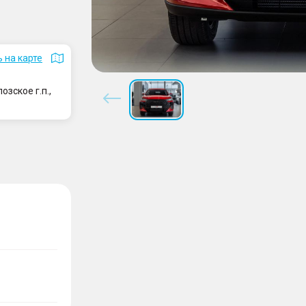
 на карте
зское г.п.,