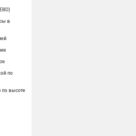
EBD)
ры в
ией
них
ое
ой по
 по высоте