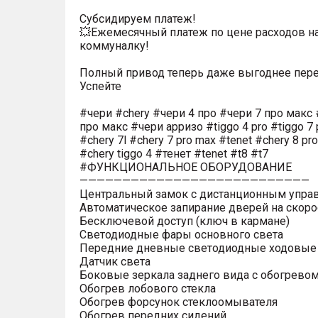
Субсидируем платеж!
💥Ежемесячный платеж по цене расходов н
коммуналку!
Полный привод теперь даже выгоднее пере
Успейте
#чери #chery #чери 4 про #чери 7 про макс 
про макс #чери арризо #tiggo 4 pro #tiggo 7 
#chery 7l #chery 7 pro max #tenet #chery 8 pr
#chery tiggo 4 #тенет #tenet #t8 #t7
#ФУНКЦИОНАЛЬНОЕ ОБОРУДОВАНИЕ
———————————————————————————
Центральный замок с дистанционным упра
Автоматическое запирание дверей на скоро
Бесключевой доступ (ключ в кармане)
Светодиодные фары основного света
Передние дневные светодиодные ходовые
Датчик света
Боковые зеркала заднего вида с обогрево
Обогрев лобового стекла
Обогрев форсунок стеклоомывателя
Обогрев передних сидений