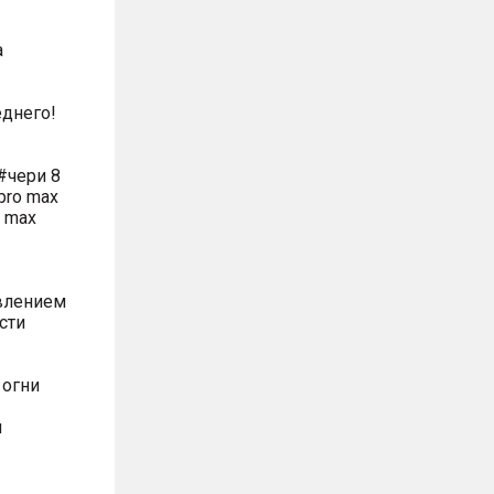
а
днего!
#чери 8
pro max
o max
влением
сти
 огни
м