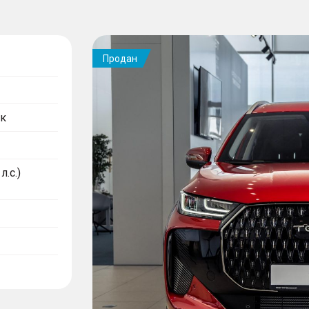
Продан
к
л.с.)