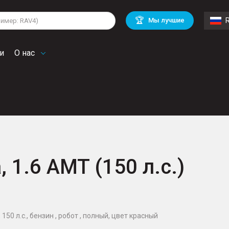
lkswagen
Mitsubishi
BMW
🏆
Мы лучшие
di
Chevrolet
Volvo
troen
Mini
и
О нас
, 1.6 AMT (150 л.с.)
 150 л.с., бензин , робот , полный, цвет красный