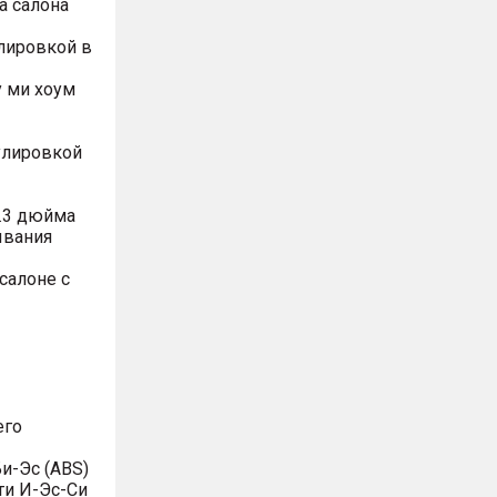
а салона
лировкой в
 ми хоум
улировкой
.3 дюйма
ывания
салоне с
его
и-Эс (ABS)
ти И-Эс-Си