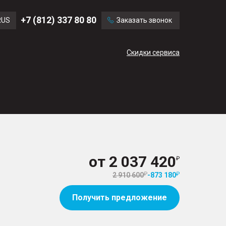
Ford
Land Rover
+7 (812) 337 80 80
RUS
Заказать звонок
Mercedes Benz
Cadillac
ENG
Скидки сервиса
CN
от
2 037 420
2 910 600
-
873 180
Получить предложение