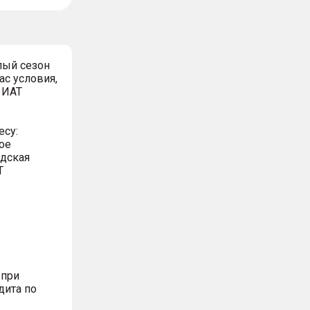
лый сезон
ас условия,
 ИАТ
есу:
ое
адская
Т
 при
дита по