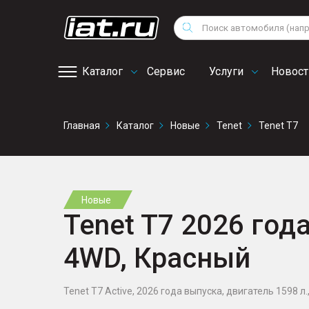
Мотоциклы
Vo
Снегоходы
Поиск
Au
Квадроциклы
Ci
Каталог
Сервис
Услуги
Новост
Онлайн запись на
Главная
Каталог
Новые
Tenet
Tenet T7
сервис
Новые
Tenet T7 2026 года
4WD, Красный
Tenet T7 Active, 2026 года выпуска, двигатель 1598 л.,