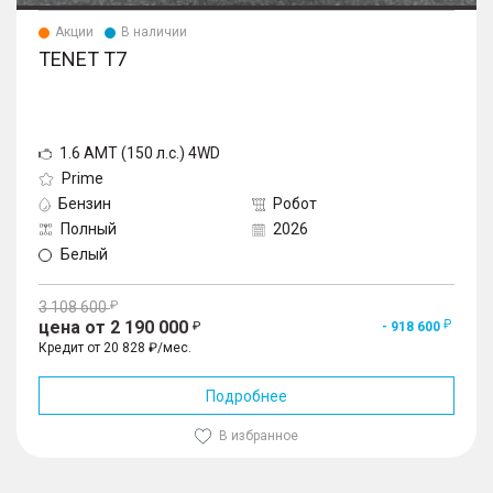
Акции
В наличии
TENET T7
1.6 AMT (150 л.с.) 4WD
Prime
Бензин
Робот
Полный
2026
Белый
3 108 600
цена от 2 190 000
- 918 600
Кредит от 20 828 ₽/мес.
Подробнее
В избранное
1
/
10