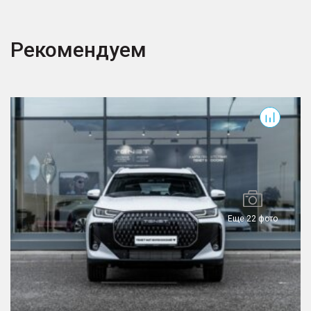
Рекомендуем
T7
T
Еще 22 фото