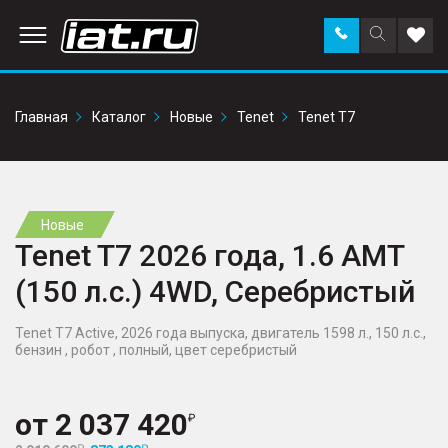
Заказать
Поиск
Доба
звонок
по
в
сайту
избр
Главная
Каталог
Новые
Tenet
Tenet T7
Новые
Tenet T7 2026 года, 1.6 AMT
(150 л.с.) 4WD, Серебристый
Tenet T7 Active, 2026 года выпуска, двигатель 1598 л., 150 л.с.,
бензин , робот , полный, цвет серебристый
от
2 037 420