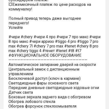
💥Ежемесячный платеж по цене расходов на
коммуналку!
Полный привод теперь даже выгоднее
переднего!
Успейте
#чери #chery #чери 4 про #чери 7 про макс #чери
8 про макс #чери арризо #tiggo 4 pro #tiggo 7 pro
max #chery 7l #chery 7 pro max #tenet #chery 8 pro
max #chery tiggo 4 #тенет #tenet #t8 #t7
#ФУНКЦИОНАЛЬНОЕ ОБОРУДОВАНИЕ
———————————————————————————
Автоматическое запирание дверей на скорости
Центральный замок с дистанционным
управлением
Бесключевой доступ (ключ в кармане)
Светодиодные фары основного света
Передние дневные светодиодные ходовые огни
Датчик света
Боковые зеркала заднего вида с обогревом
Обогрев лобового стекла
Обогрев форсунок стеклоомывателя