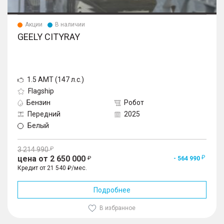
Акции
В наличии
GEELY CITYRAY
1.5 AMT (147 л.с.)
Flagship
Бензин
Робот
Передний
2025
Белый
3 214 990
цена от 2 650 000
- 564 990
Кредит от 21 540 ₽/мес.
Подробнее
В избранное
1
/
10