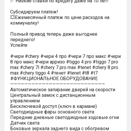
✅ Низкие ставки по кредиту даже на 10 лет!
Субсидируем платеж!
💥Ежемесячный платеж по цене расходов на
коммуналку!
Полный привод теперь даже выгоднее
переднего!
Успейте
#чери #chery #чери 4 про #чери 7 про макс #чери
8 про макс #чери арризо #tiggo 4 pro #tiggo 7 pro
max #chery 7l #chery 7 pro max #tenet #chery 8 pro
max #chery tiggo 4 #тенет #tenet #t8 #t7
#ФУНКЦИОНАЛЬНОЕ ОБОРУДОВАНИЕ
———————————————————————————
Автоматическое запирание дверей на скорости
Центральный замок с дистанционным
управлением
Бесключевой доступ (ключ в кармане)
Светодиодные фары основного света
Передние дневные светодиодные ходовые огни
Датчик света
Боковые зеркала заднего вида с обогревом