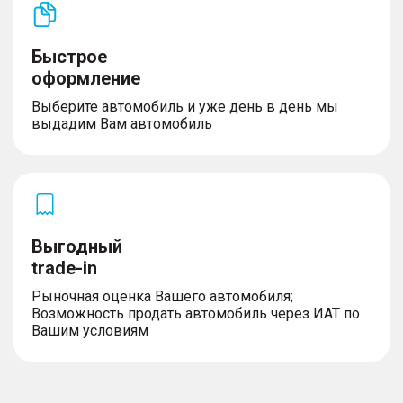
Управление
Быстрое
– Выбор режима вождения
– Электрический усилитель рулевого управления
оформление
– Электрический стояночный тормоз с функцией
AutoHold
Выберите автомобиль и уже день в день мы
– Бесключевой доступ и запуск двигателя
выдадим Вам автомобиль
кнопкой (ключ в кармане)
– Центральный замок с дистанционным
управлением
Выгодный
trade-in
Рыночная оценка Вашего автомобиля;
Возможность продать автомобиль через ИАТ по
Вашим условиям