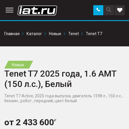
Заказать
Поиск
Доба
звонок
по
в
сайту
избр
Главная
Каталог
Новые
Tenet
Tenet T7
Новые
Tenet T7 2025 года, 1.6 AMT
(150 л.с.), Белый
Tenet T7 Active, 2025 года выпуска, двигатель 1598 л., 150 л.с.,
бензин , робот , передний, цвет белый
от
2 433 600