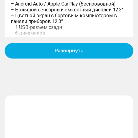
– Android Auto / Apple CarPlay (беспроводной)
– Большой сенсорный емкостный дисплей 12.3"
– Цветной экран с бортовым компьютером в
панели приборов 12.3"
– 1 USB-разъем сзади
– 6 динамиков
– 2 USB-разъема спереди
– Система "Свободные руки" (Hands free) с
Bluetooth-связью с мобильным телефоном
Комфорт
– Водительское сиденье с механической
регулировкой в 6 направлениях
– Сиденья с отделкой из эко-кожи
– Подголовники всех сидений с регулировкой по
высоте
– Очечник
– Система улучшенной фильтрации воздуха в
салоне (фильтр N95)
– Пассажирское сиденье с механической