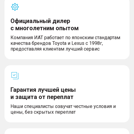
– Система удержания детских кресел Isofix для
задних сидений
– Система мониторинга давления и температуры
в шинах (TMPS)
Официальный дилер
– Уменьшенное запасное колесо
с многолетним опытом
– Эра Глонасс
– Задние датчики парковки
Компания ИАТ работает по японским стандартам
– Система стабилизации курсовой устойчивости
качества брендов Toyota и Lexus с 1998г,
(ESC)
предоставляя клиентам лучший сервис
– Антиблокировочная тормозная система (ABS)
– Подушки безопасности водителя и переднего
пассажира
– Передние ремни безопасности с регулировкой
по высоте
– Блокировка замков задних дверей от
открывания детьми (детский замок)
Гарантия лучшей цены
– Функция автоматического включения фар при
и защита от переплат
вождении в темное время (датчик света)
– Функция отсрочки выключения фар (Follow me
Наши специалисты озвучат честные условия и
home)
цены, без скрытых переплат
– Автоматическое запирание дверей на скорости