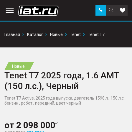
Заказать
Поиск
Доба
звонок
по
в
сайту
избр
Главная
Каталог
Новые
Tenet
Tenet T7
Новые
Tenet T7 2025 года, 1.6 AMT
(150 л.с.), Черный
Tenet T7 Active, 2025 года выпуска, двигатель 1598 л., 150 л.с.,
бензин , робот , передний, цвет черный
от
2 098 000