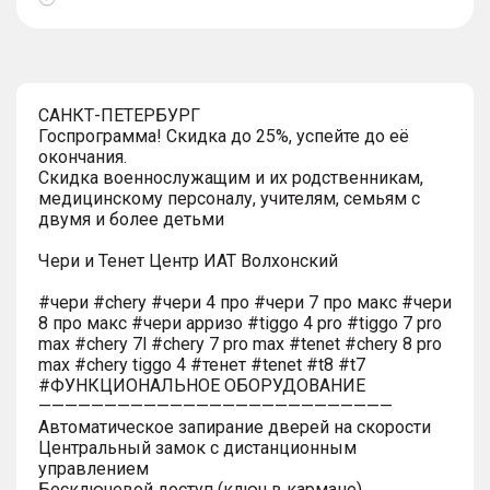
Показать
тултип
САНКТ-ПЕТЕРБУРГ
Госпрограмма! Скидка до 25%, успейте до её
окончания.
Скидка военнослужащим и их родственникам,
медицинскому персоналу, учителям, семьям с
двумя и более детьми
Чери и Тенет Центр ИАТ Волхонский
#чери #chery #чери 4 про #чери 7 про макс #чери
8 про макс #чери арризо #tiggo 4 pro #tiggo 7 pro
max #chery 7l #chery 7 pro max #tenet #chery 8 pro
max #chery tiggo 4 #тенет #tenet #t8 #t7
#ФУНКЦИОНАЛЬНОЕ ОБОРУДОВАНИЕ
———————————————————————————
Автоматическое запирание дверей на скорости
Центральный замок с дистанционным
управлением
Бесключевой доступ (ключ в кармане)