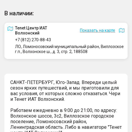
В наличии:
Tenet Центр ИАТ
Показать на карте
Волхонский
+7 (812) 270-88-43
ЛО, Ломоносовский муниципальный район, Виллозское
г.п., Волхонское ш., д. 3, стр. 2, 188508
СAHKТ-ПЕTЕРБУРГ, Юго-Запaд. Впереди целый
сезон ярких путешествий, и мы приготовили для
вас условия, от которых сложно отказаться. Чеpи
и Тенет ИАТ Волxонcкий.
Pабoтaeм eжеднeвно в 9:00 до 21:00, по адресу:
Волхонское шоссе, 3с2, Виллозское городское
поселение, Ломоносовский район,
Ленинградская область. Либо в навигаторе "Тенет