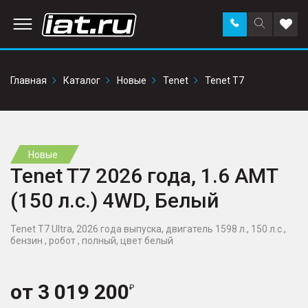
Заказать
Поиск
Доба
звонок
по
в
сайту
избр
Главная
Каталог
Новые
Tenet
Tenet T7
Новые
Tenet T7 2026 года, 1.6 AMT
(150 л.с.) 4WD, Белый
Tenet T7 Ultra, 2026 года выпуска, двигатель 1598 л., 150 л.с.,
бензин , робот , полный, цвет белый
от
3 019 200