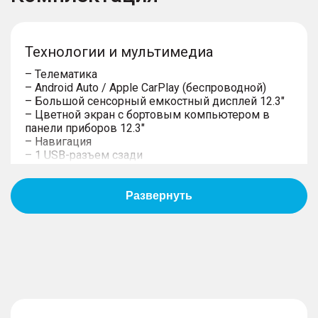
Технологии и мультимедиа
– Телематика
– Android Auto / Apple CarPlay (беспроводной)
– Большой сенсорный емкостный дисплей 12.3"
– Цветной экран с бортовым компьютером в
панели приборов 12.3"
– Навигация
– 1 USB-разъем сзади
– 8 динамиков
– 2 USB-разъема спереди
– Беспроводная зарядка для смартфона
– Система "Свободные руки" (Hands free) с
Bluetooth-связью с мобильным телефоном
Дизайн
– Окраска зеркал и ручек в цвет кузова