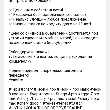
центр ИАТ Волхонский"
✅ Цена ниже себестоимости!
✅ Рассрочка без первоначального взноса!
✅ Реально улучшим любое предложение
✅ Низкие ставки по кредиту даже на 10 лет!
*цена со скидкой в объявлении достигается при
условии сдачи автомобиля в трейд-ин и кредита
по рыночной ставке без субсидий
Субсидируем платеж!
💥Ежемесячный платеж по цене расходов на
коммуналку!
Полный привод теперь даже выгоднее
переднего!
Успейте
#чери #chery #чери 4 про #чери 7 про макс #чери
8 про макс #чери арризо #tiggo 4 pro #tiggo 7 pro
max #chery 7l #chery 7 pro max #tenet #chery 8 pro
max #chery tiggo 4 #тенет #tenet #t8 #t7
#ФУНКЦИОНАЛЬНОЕ ОБОРУДОВАНИЕ