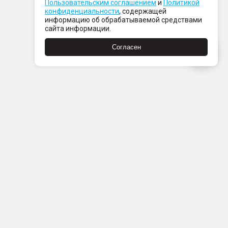
Пользовательским соглашением
и
Политикой
конфиденциальности
, содержащей
информацию об обрабатываемой средствами
сайта информации.
Согласен
Пн-Пт с 08:00 до 21:00
Сб-Вс с 09:00 до 21:00
+7 (812) 337 80 80
Заказать звонок
Скачать
Скачать
в
в