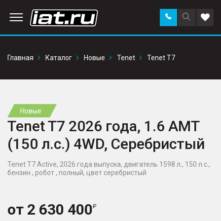
Заказать
Поиск
Доба
звонок
по
в
сайту
избр
Главная
Каталог
Новые
Tenet
Tenet T7
Новые
Tenet T7 2026 года, 1.6 AMT
(150 л.с.) 4WD, Серебристый
Tenet T7 Active, 2026 года выпуска, двигатель 1598 л., 150 л.с.,
бензин , робот , полный, цвет серебристый
от
2 630 400