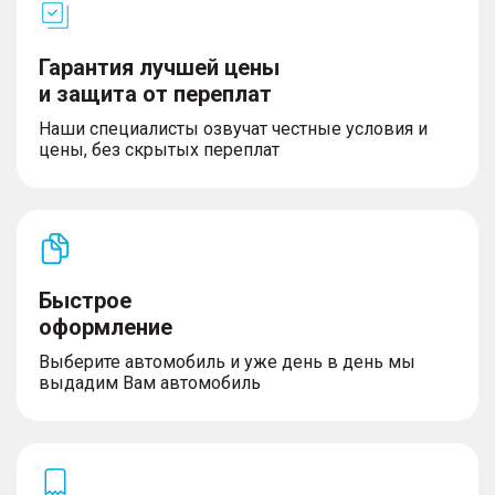
пассажира
– Передние ремни безопасности с регулировкой
по высоте
Гарантия лучшей цены
– Блокировка замков задних дверей от
и защита от переплат
открывания детьми (детский замок)
– Функция автоматического включения фар при
Наши специалисты озвучат честные условия и
вождении в темное время (датчик света)
цены, без скрытых переплат
– Функция отсрочки выключения фар (Follow me
home)
– Автоматическое запирание дверей на скорости
Быстрое
Управление
оформление
– Выбор режима вождения
– Электрический усилитель рулевого управления
Выберите автомобиль и уже день в день мы
– Электрический стояночный тормоз с функцией
выдадим Вам автомобиль
AutoHold
– Бесключевой доступ и запуск двигателя
кнопкой (ключ в кармане)
– Центральный замок с дистанционным
управлением