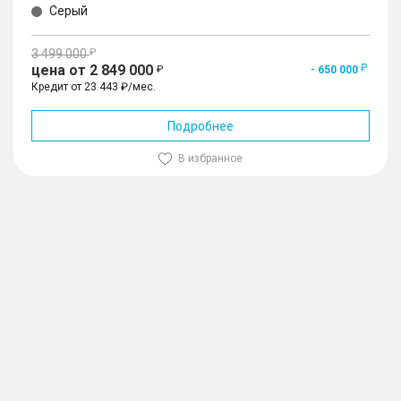
Серый
3 499 000
цена от 2 849 000
- 650 000
Кредит от 23 443 ₽/мес.
Подробнее
В избранное
1
/
10