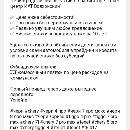
Ленинградская область. Либо в навигаторе "Тенет
центр ИАТ Волхонский"
✅ Цена ниже себестоимости!
✅ Рассрочка без первоначального взноса!
✅ Реально улучшим любое предложение
✅ Низкие ставки по кредиту даже на 10 лет!
*цена со скидкой в объявлении достигается при
условии сдачи автомобиля в трейд-ин и кредита
по рыночной ставке без субсидий
Субсидируем платеж!
💥Ежемесячный платеж по цене расходов на
коммуналку!
Полный привод теперь даже выгоднее
переднего!
Успейте
#чери #chery #чери 4 про #чери 7 про макс #чери
8 про макс #чери арризо #tiggo 4 pro #tiggo 7 pro
max #chery 7l #chery 7 pro max #tenet #chery 8 pro
max #chery tiggo 4 #тенет #tenet #t8 #t7