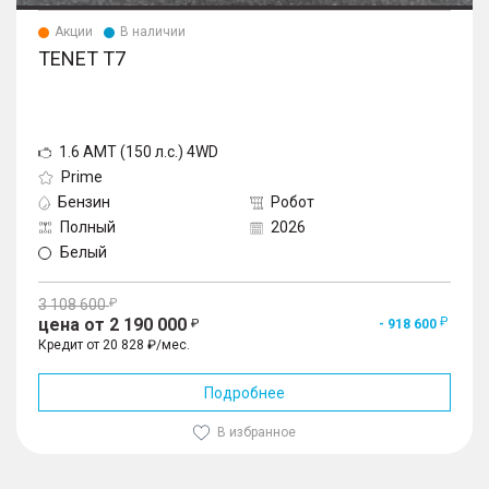
Акции
В наличии
TENET T7
1.6 AMT (150 л.с.) 4WD
Prime
Бензин
Робот
Полный
2026
Белый
3 108 600
цена от 2 190 000
- 918 600
Кредит от 20 828 ₽/мес.
Подробнее
В избранное
1
/
10