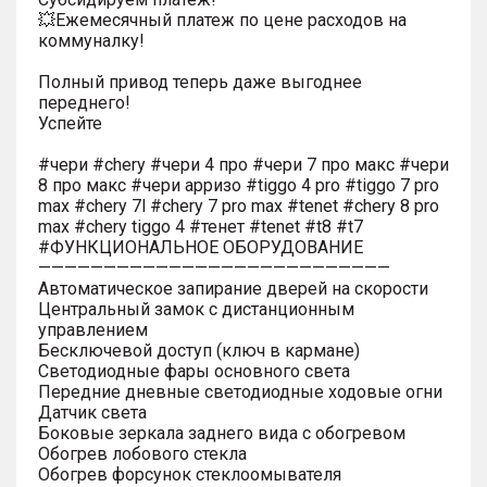
💥Ежемесячный платеж по цене расходов на
коммуналку!
Полный привод теперь даже выгоднее
переднего!
Успейте
#чери #chery #чери 4 про #чери 7 про макс #чери
8 про макс #чери арризо #tiggo 4 pro #tiggo 7 pro
max #chery 7l #chery 7 pro max #tenet #chery 8 pro
max #chery tiggo 4 #тенет #tenet #t8 #t7
#ФУНКЦИОНАЛЬНОЕ ОБОРУДОВАНИЕ
———————————————————————————
Автоматическое запирание дверей на скорости
Центральный замок с дистанционным
управлением
Бесключевой доступ (ключ в кармане)
Светодиодные фары основного света
Передние дневные светодиодные ходовые огни
Датчик света
Боковые зеркала заднего вида с обогревом
Обогрев лобового стекла
Обогрев форсунок стеклоомывателя