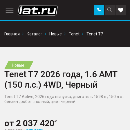
Заказать
Поиск
Доба
звонок
по
в
сайту
избр
Главная
Каталог
Новые
Tenet
Tenet T7
Новые
Tenet T7 2026 года, 1.6 AMT
(150 л.с.) 4WD, Черный
Tenet T7 Active, 2026 года выпуска, двигатель 1598 л., 150 л.с.,
бензин , робот , полный, цвет черный
от
2 037 420