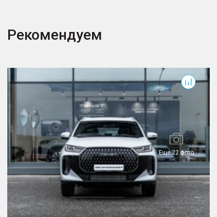
Рекомендуем
T7
T
Еще 22 фото