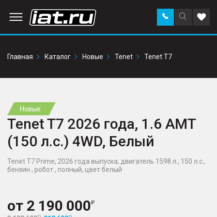
Заказать
Поиск
Доба
звонок
по
в
сайту
избр
Главная
Каталог
Новые
Tenet
Tenet T7
Новые
Tenet T7 2026 года, 1.6 AMT
(150 л.с.) 4WD, Белый
Tenet T7 Prime, 2026 года выпуска, двигатель 1598 л., 150 л.с.,
бензин , робот , полный, цвет белый
от
2 190 000