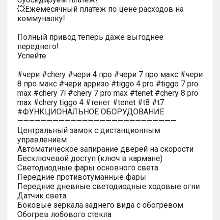
💥Ежемесячный платеж по цене расходов на
коммуналку!
Полный привод теперь даже выгоднее
переднего!
Успейте
#чери #chery #чери 4 про #чери 7 про макс #чери
8 про макс #чери арризо #tiggo 4 pro #tiggo 7 pro
max #chery 7l #chery 7 pro max #tenet #chery 8 pro
max #chery tiggo 4 #тенет #tenet #t8 #t7
#ФУНКЦИОНАЛЬНОЕ ОБОРУДОВАНИЕ
———————————————————————————
Центральный замок с дистанционным
управлением
Автоматическое запирание дверей на скорости
Бесключевой доступ (ключ в кармане)
Светодиодные фары основного света
Передние противотуманные фары
Передние дневные светодиодные ходовые огни
Датчик света
Боковые зеркала заднего вида с обогревом
Обогрев лобового стекла