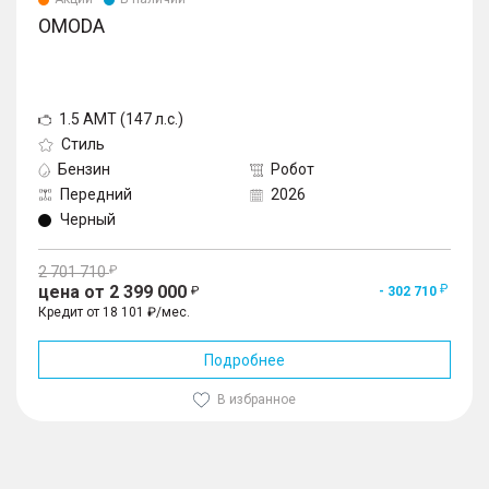
OMODA
1.5 AMT (147 л.с.)
Стиль
Бензин
Робот
Передний
2026
Черный
2 701 710
цена от 2 399 000
- 302 710
Кредит от 18 101 ₽/мес.
Подробнее
В избранное
1
/
10