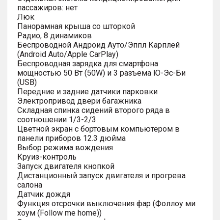
пассажиров: нет
Люк
Панорамная крыша со шторкой
Радио, 8 динамиков
Беспроводной Андроид Ауто/Эппл Карплей
(Android Auto/Apple CarPlay)
Беспроводная зарядка для смартфона
мощностью 50 Вт (50W) и 3 разъема Ю-Эс-Би
(USB)
Передние и задние датчики парковки
Электропривод двери багажника
Складная спинка сидений второго ряда в
соотношении 1/3-2/3
Цветной экран с бортовым компьютером в
панели приборов 12.3 дюйма
Выбор режима вождения
Круиз-контроль
Запуск двигателя кнопкой
Дистанционный запуск двигателя и прогрева
салона
Датчик дождя
Функция отсрочки выключения фар (Фоллоу ми
хоум (Follow me home))