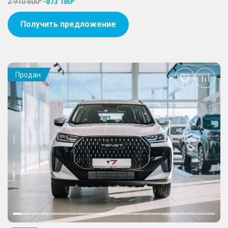
2 910 600
-
873 180
Получить предложение
Продан
Добавить
в
избранное