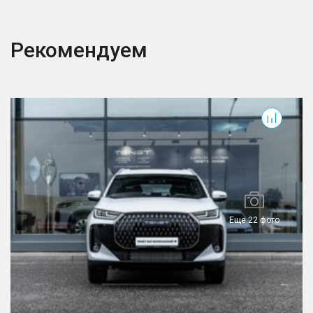
Рекомендуем
T7
T
Еще 22 фото