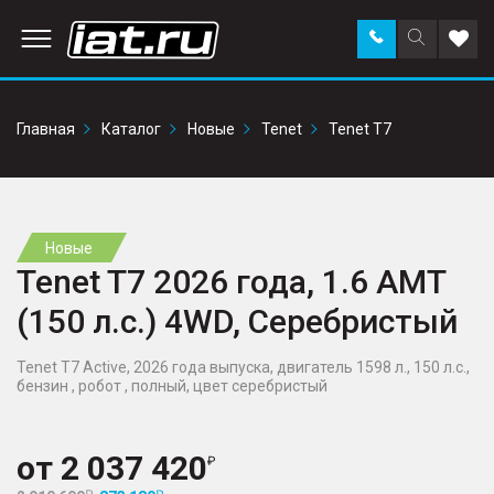
Заказать
Поиск
Доба
звонок
по
в
сайту
избр
Главная
Каталог
Новые
Tenet
Tenet T7
Новые
Tenet T7 2026 года, 1.6 AMT
(150 л.с.) 4WD, Серебристый
Tenet T7 Active, 2026 года выпуска, двигатель 1598 л., 150 л.с.,
бензин , робот , полный, цвет серебристый
от
2 037 420