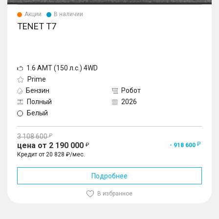
Акции
В наличии
TENET T7
1.6 AMT (150 л.с.) 4WD
Prime
Бензин
Робот
Полный
2026
Белый
3 108 600
цена от 2 190 000
- 918 600
Кредит от 20 828 ₽/мес.
Подробнее
В избранное
1
/
10