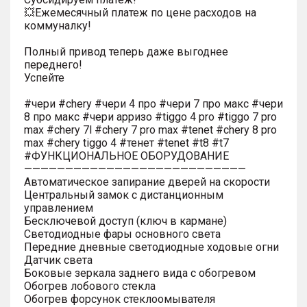
💥Ежемесячный платеж по цене расходов на
коммуналку!
Полный привод теперь даже выгоднее
переднего!
Успейте
#чери #chery #чери 4 про #чери 7 про макс #чери
8 про макс #чери арризо #tiggo 4 pro #tiggo 7 pro
max #chery 7l #chery 7 pro max #tenet #chery 8 pro
max #chery tiggo 4 #тенет #tenet #t8 #t7
#ФУНКЦИОНАЛЬНОЕ ОБОРУДОВАНИЕ
———————————————————————————
Автоматическое запирание дверей на скорости
Центральный замок с дистанционным
управлением
Бесключевой доступ (ключ в кармане)
Светодиодные фары основного света
Передние дневные светодиодные ходовые огни
Датчик света
Боковые зеркала заднего вида с обогревом
Обогрев лобового стекла
Обогрев форсунок стеклоомывателя