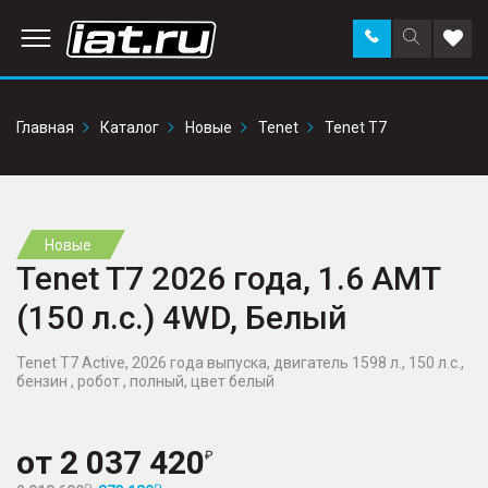
Заказать
Поиск
Доба
звонок
по
в
сайту
избр
Главная
Каталог
Новые
Tenet
Tenet T7
Новые
Tenet T7 2026 года, 1.6 AMT
(150 л.с.) 4WD, Белый
Tenet T7 Active, 2026 года выпуска, двигатель 1598 л., 150 л.с.,
бензин , робот , полный, цвет белый
от
2 037 420