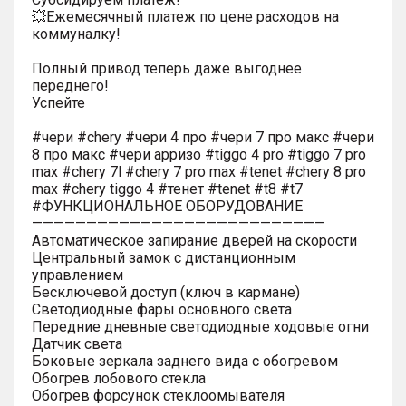
💥Ежемесячный платеж по цене расходов на
коммуналку!
Полный привод теперь даже выгоднее
переднего!
Успейте
#чери #chery #чери 4 про #чери 7 про макс #чери
8 про макс #чери арризо #tiggo 4 pro #tiggo 7 pro
max #chery 7l #chery 7 pro max #tenet #chery 8 pro
max #chery tiggo 4 #тенет #tenet #t8 #t7
#ФУНКЦИОНАЛЬНОЕ ОБОРУДОВАНИЕ
———————————————————————————
Автоматическое запирание дверей на скорости
Центральный замок с дистанционным
управлением
Бесключевой доступ (ключ в кармане)
Светодиодные фары основного света
Передние дневные светодиодные ходовые огни
Датчик света
Боковые зеркала заднего вида с обогревом
Обогрев лобового стекла
Обогрев форсунок стеклоомывателя