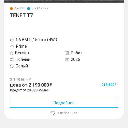
Акции
В наличии
TENET T7
1.6 AMT (150 л.с.) 4WD
Prime
Бензин
Робот
Полный
2026
Белый
3 108 600
цена от 2 190 000
- 918 600
Кредит от 20 828 ₽/мес.
Подробнее
В избранное
1
/
10