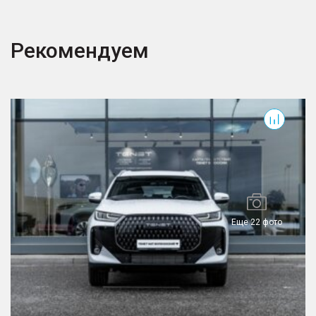
Рекомендуем
T7
T
Еще 22 фото