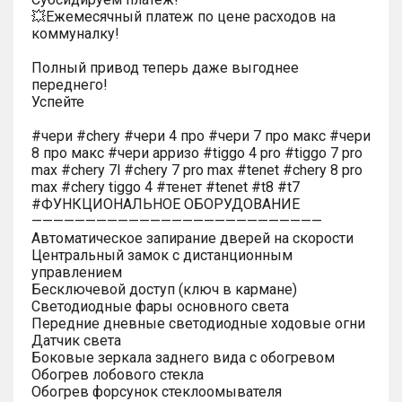
💥Ежемесячный платеж по цене расходов на
коммуналку!
Полный привод теперь даже выгоднее
переднего!
Успейте
#чери #chery #чери 4 про #чери 7 про макс #чери
8 про макс #чери арризо #tiggo 4 pro #tiggo 7 pro
max #chery 7l #chery 7 pro max #tenet #chery 8 pro
max #chery tiggo 4 #тенет #tenet #t8 #t7
#ФУНКЦИОНАЛЬНОЕ ОБОРУДОВАНИЕ
———————————————————————————
Автоматическое запирание дверей на скорости
Центральный замок с дистанционным
управлением
Бесключевой доступ (ключ в кармане)
Светодиодные фары основного света
Передние дневные светодиодные ходовые огни
Датчик света
Боковые зеркала заднего вида с обогревом
Обогрев лобового стекла
Обогрев форсунок стеклоомывателя