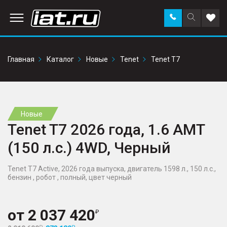
Заказать
Поиск
Доба
звонок
по
в
сайту
избр
Главная
Каталог
Новые
Tenet
Tenet T7
Новые
Tenet T7 2026 года, 1.6 AMT
(150 л.с.) 4WD, Черный
Tenet T7 Active, 2026 года выпуска, двигатель 1598 л., 150 л.с.,
бензин , робот , полный, цвет черный
от
2 037 420