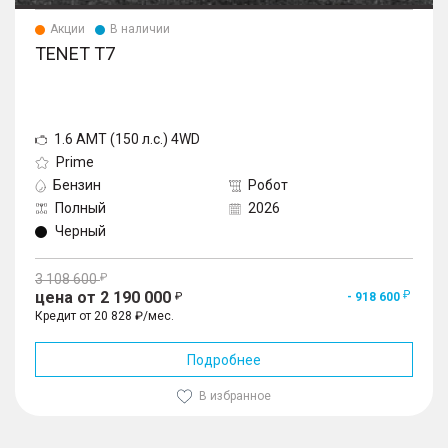
Акции
В наличии
TENET T7
1.6 AMT (150 л.с.) 4WD
Prime
Бензин
Робот
Полный
2026
Черный
3 108 600
цена от 2 190 000
- 918 600
Кредит от 20 828 ₽/мес.
Подробнее
В избранное
1
/
10